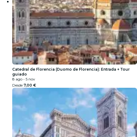
Catedral de Florencia (Duomo de Florencia): Entrada + Tour
guiado
8 ago - 5 nov
Desde
7,00 €