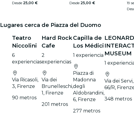
Desde
25,00 €
Desde
25,00 €
19 s
Des
Lugares cerca de Piazza del Duomo
Teatro
Hard Rock
Capilla de
LEONAR
Niccolini
Cafe
Los Médici
INTERACT
MUSEUM
6
2
1 experiencia
experiencias
experiencias
1 experienci
Piazza di
Via Ricasoli,
Via dei
Madonna
Via dei Servi,
3, Firenze
Brunelleschi,
degli
66/R, Firenz
1, Firenze
Aldobrandini,
90 metros
348 metros
6, Firenze
201 metros
277 metros