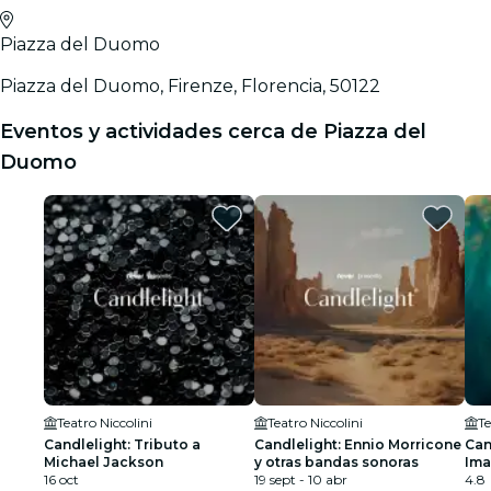
Piazza del Duomo
Piazza del Duomo, Firenze, Florencia, 50122
Eventos y actividades cerca de Piazza del
Duomo
Teatro Niccolini
Teatro Niccolini
Te
Candlelight: Tributo a
Candlelight: Ennio Morricone
Can
Michael Jackson
y otras bandas sonoras
Ima
16 oct
19 sept - 10 abr
4.8