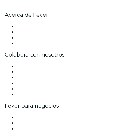
Acerca de Fever
Prensa
Únete al equipo
Tarjetas Regalo
Centro de asistencia
Colabora con nosotros
Gestiona tu evento
Publica tu evento
Eventos y beneficios para empresas
Programa de Afiliados
Programa de embajadores e influencers
Colaboraciones de marca
Fever para negocios
Eventos privados y entradas de grupo
Beneficios corporativos
Tarjetas y cupones de regalo corporativos