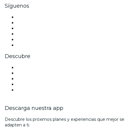
Síguenos
Facebook
X (Twitter)
Instagram
TikTok
LinkedIn
Youtube
Descubre
Locales y espacios de eventos en Florencia
Hoy
Mañana
Esta semana
Este fin de semana
Descarga nuestra app
Descubre los próximos planes y experiencias que mejor se
adapten a ti.