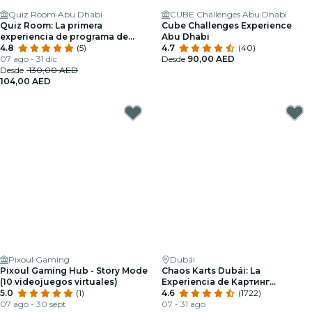
Quiz Room Abu Dhabi
CUBE Challenges Abu Dhabi
Quiz Room: La primera
Cube Challenges Experience
experiencia de programa de
Abu Dhabi
concurso inmersivo en los EAU
4.8
(5)
4.7
(40)
07 ago - 31 dic
Desde
90,00 AED
Desde
130,00 AED
104,00 AED
Pixoul Gaming
Dubái
Pixoul Gaming Hub - Story Mode
Chaos Karts Dubái: La
(10 videojuegos virtuales)
Experiencia de Kартинг
5.0
(1)
Inmersivo
4.6
(1722)
07 ago - 30 sept
07 - 31 ago