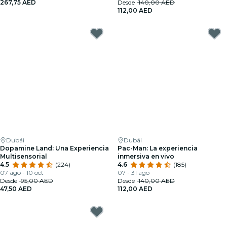
267,75 AED
Desde
140,00 AED
112,00 AED
Dubái
Dubái
Dopamine Land: Una Experiencia
Pac-Man: La experiencia
Multisensorial
inmersiva en vivo
4.5
(224)
4.6
(185)
07 ago - 10 oct
07 - 31 ago
Desde
95,00 AED
Desde
140,00 AED
47,50 AED
112,00 AED