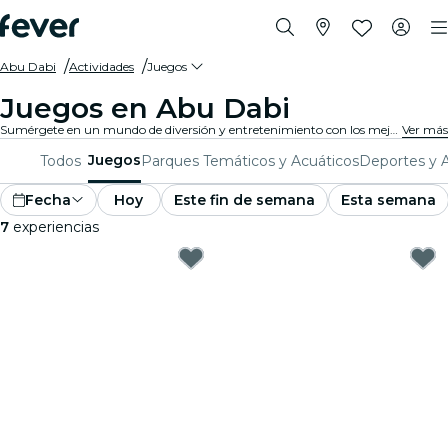
Abu Dabi
Actividades
Juegos
Juegos en Abu Dabi
Sumérgete en un mundo de diversión y entretenimiento con los mejores juegos en Abu Dabi. Desde juegos de mesa hasta experiencias de realidad virtual, hay algo para que todos disfruten.
Ver más
Juegos
Todos
Parques Temáticos y Acuáticos
Deportes y 
Fecha
Hoy
Este fin de semana
Esta semana
7
experiencias