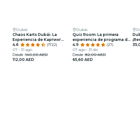
Dubái
Dubái
D
Chaos Karts Dubái: La
Quiz Room: La primera
Dub
Experiencia de Kартинг
experiencia de programa de
¡Re
Inmersivo
4.6
(1722)
concursos inmersiva en los
4.9
(27)
35,
07 - 31 ago
EAU
07 ago - 31 dic
Desde
140,00 AED
Desde
82,00 AED
112,00 AED
65,60 AED