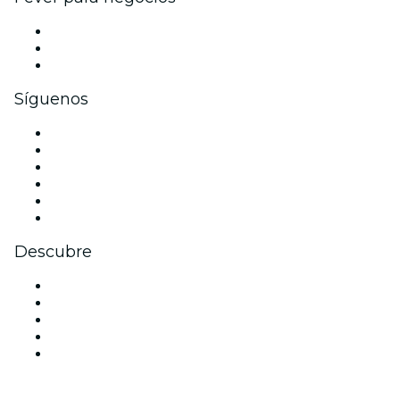
Eventos privados y entradas de grupo
Beneficios corporativos
Tarjetas y cupones de regalo corporativos
Síguenos
Facebook
X (Twitter)
Instagram
TikTok
LinkedIn
Youtube
Descubre
Locales y espacios de eventos en Dubái
Hoy
Mañana
Esta semana
Este fin de semana