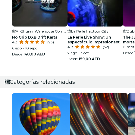
Al Ghurair Warehouse Complex
La Perle Habtoor City
No Grip DXB Drift Karts
La Perle Live Show: Un
The Ju
4.3
(93)
espectáculo impresionante
morta
bajo el agua y aérea
4.8
(52)
12 sept
6 ago - 10 sept
7 ago - 3 oct
Desde
Desde
140,00 AED
Desde
159,00 AED
Categorías relacionadas