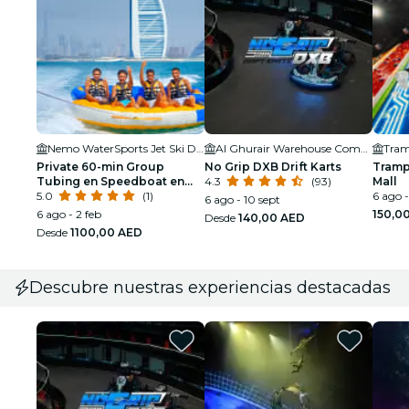
Nemo WaterSports Jet Ski Dubai & Flyboard
Al Ghurair Warehouse Complex
Tram
Private 60-min Group
No Grip DXB Drift Karts
Tramp
Tubing en Speedboat en
4.3
(93)
Mall
Dubái
5.0
(1)
6 ago -
6 ago - 10 sept
6 ago - 2 feb
150,0
Desde
140,00 AED
Desde
1100,00 AED
Descubre nuestras experiencias destacadas