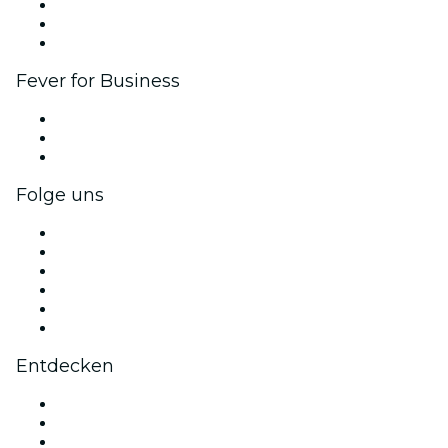
Affiliate-Programm
Botschafter & Influencer-Programm
Markenpartnerschaften
Fever for Business
Privatveranstaltungen & Gruppentickets
Firmenvorteile
Firmengeschenkkarten und -gutscheine
Folge uns
Facebook
X (Twitter)
Instagram
TikTok
LinkedIn
YouTube
Entdecken
Veranstaltungsorte in Dubai
Heute
Morgen