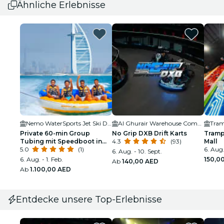
Ähnliche Erlebnisse
Nemo WaterSports Jet Ski Dubai & Flyboard
Al Ghurair Warehouse Complex
Tram
Private 60-min Group
No Grip DXB Drift Karts
Tramp
Tubing mit Speedboot in
4.3
(93)
Mall
Dubai
5.0
(1)
6. Aug.
6. Aug. - 10. Sept.
6. Aug. - 1. Feb.
150,0
Ab
140,00 AED
Ab
1.100,00 AED
Entdecke unsere Top-Erlebnisse