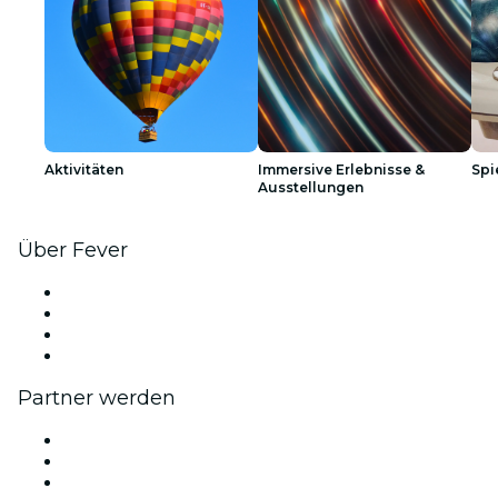
Aktivitäten
Immersive Erlebnisse &
Spi
Ausstellungen
Über Fever
Presse
Wir stellen ein!
Geschenkgutscheine
Hilfe-Center
Partner werden
Fever Zone
Veröffentliche dein Event
Firmenevents & -vorteile