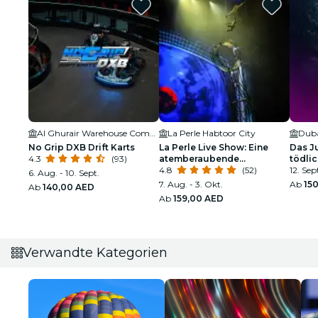
Al Ghurair Warehouse Complex
La Perle Habtoor City
No Grip DXB Drift Karts
La Perle Live Show: Eine
Das J
4.3
(93)
atemberaubende
tödli
Unterwasser- und Luftshow
4.8
(52)
12. Sep
6. Aug. - 10. Sept.
7. Aug. - 3. Okt.
Ab
15
Ab
140,00 AED
Ab
159,00 AED
Verwandte Kategorien