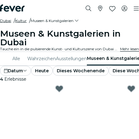
Dubai
Kultur
Museen & Kunstgalerien
Museen & Kunstgalerien in
Dubai
Tauche ein in die pulsierende Kunst- und Kulturszene von Dubai mit Besuchen in renommierten Kunstgalerien und Museen. Bestaune vielfältige Sammlungen und Ausstellungen, die inspirieren und fesseln.
Mehr lesen
Museen & Kunstgaleri
Alle
Wahrzeichen
Ausstellungen
Datum
Heute
Dieses Wochenende
Diese Woc
4
Erlebnisse