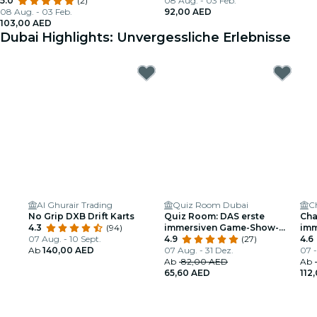
5.0
(2)
08 Aug. - 03 Feb.
08 Aug. - 03 Feb.
92,00 AED
103,00 AED
Dubai Highlights: Unvergessliche Erlebnisse
Al Ghurair Trading
Quiz Room Dubai
C
No Grip DXB Drift Karts
Quiz Room: DAS erste
Cha
4.3
(94)
immersiven Game-Show-
imm
07 Aug. - 10 Sept.
Erlebnis in den VAE
4.9
(27)
4.6
Ab
140,00 AED
07 Aug. - 31 Dez.
07 -
Ab
82,00 AED
Ab
65,60 AED
112