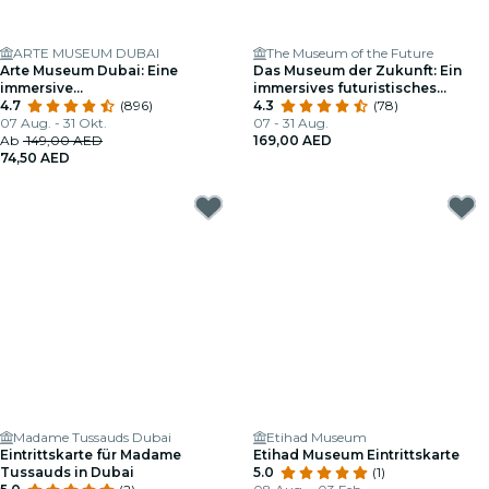
ARTE MUSEUM DUBAI
The Museum of the Future
Arte Museum Dubai: Eine
Das Museum der Zukunft: Ein
immersive
immersives futuristisches
Medienkunstausstellung
4.7
(896)
Erlebnis
4.3
(78)
07 Aug. - 31 Okt.
07 - 31 Aug.
Ab
149,00 AED
169,00 AED
74,50 AED
Madame Tussauds Dubai
Etihad Museum
Eintrittskarte für Madame
Etihad Museum Eintrittskarte
Tussauds in Dubai
5.0
(1)