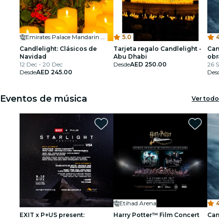
Emirates Palace Mandarin Oriental
5.0
4
Candlelight: Clásicos de
Tarjeta regalo Candlelight -
Can
Navidad
Abu Dhabi
obr
12 Dec - 20 Dec
Desde
AED 250.00
26 S
Desde
AED 245.00
Des
Eventos de música
Ver todo
Etihad Arena
4
EXIT x P+US present:
Harry Potter™ Film Concert
Can