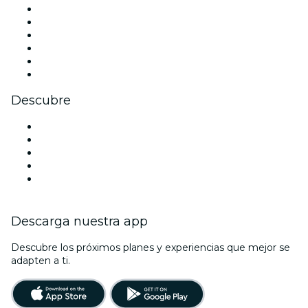
Facebook
X (Twitter)
Instagram
TikTok
LinkedIn
Youtube
Descubre
Locales y espacios de eventos en Abu Dabi
Hoy
Mañana
Esta semana
Este fin de semana
Descarga nuestra app
Descubre los próximos planes y experiencias que mejor se
adapten a ti.