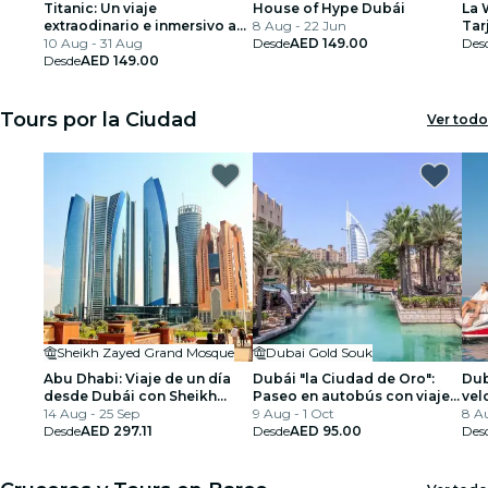
Titanic: Un viaje
House of Hype Dubái
La 
extraodinario e inmersivo a
8 Aug - 22 Jun
Tar
través del tiempo
10 Aug - 31 Aug
Desde
AED 149.00
Des
Desde
AED 149.00
Tours por la Ciudad
Ver todo
Sheikh Zayed Grand Mosque
Dubai Gold Souk
Abu Dhabi: Viaje de un día
Dubái "la Ciudad de Oro":
Dub
desde Dubái con Sheikh
Paseo en autobús con viaje
vel
Zayed Mosque y Gulf Coast
14 Aug - 25 Sep
en taxi acuático
9 Aug - 1 Oct
8 A
Desde
AED 297.11
Desde
AED 95.00
Des