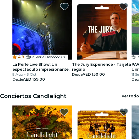
4.8
·
La Perle Habtoor City
E
La Perle Live Show: Un
The Jury Experience - Tarjeta
PAW
espectáculo impresionante
regalo
Uni
bajo el agua y aérea
9 Aug - 3 Oct
Desde
AED 150.00
11 S
Desde
AED 159.00
Des
Conciertos Candlelight
Ver todo