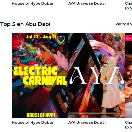
House of Hype Dubái
AYA Universe Dubái
Cha
restaurantes
Exp
Inm
1
1
2
2
3
3
cine
Top 5 en Abu Dabi
Ver todo
-
House of Hype Dubái
AYA Universe Dubái
Cha
Exp
Inm