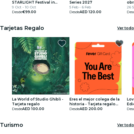
STARLIGHT Festival in
Series 2027
obr
partnership with Visa
9 Oct - 10 Oct
5 Feb - 6 Feb
26 S
Desde
€99.00
Desde
AED 120.00
Des
Tarjetas Regalo
Ver todo
La World of Studio Ghibli -
Eres el mejor colega de la
Lov
Tarjeta regalo
historia - Tarjeta regalo
Edi
Desde
AED 100.00
edición especial
Desde
AED 200.00
Des
Turismo
Ver todo