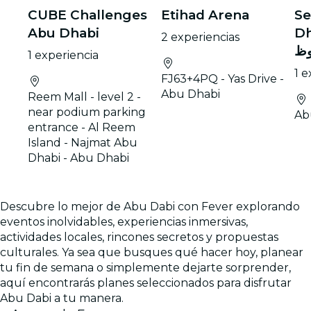
CUBE Challenges
Etihad Arena
Se
Abu Dhabi
Dhabi
2 experiencias
وظ
1 experiencia
1 e
FJ63+4PQ - Yas Drive -
Abu Dhabi
Reem Mall - level 2 -
near podium parking
Ab
entrance - Al Reem
Island - Najmat Abu
Dhabi - Abu Dhabi
Descubre lo mejor de Abu Dabi con Fever explorando
eventos inolvidables, experiencias inmersivas,
actividades locales, rincones secretos y propuestas
culturales. Ya sea que busques qué hacer hoy, planear
tu fin de semana o simplemente dejarte sorprender,
aquí encontrarás planes seleccionados para disfrutar
Abu Dabi a tu manera.