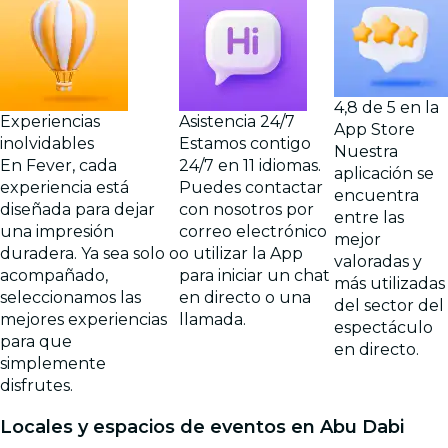
4,8 de 5 en la
Experiencias
Asistencia 24/7
App Store
inolvidables
Estamos contigo
Nuestra
En Fever, cada
24/7 en 11 idiomas.
aplicación se
experiencia está
Puedes contactar
encuentra
diseñada para dejar
con nosotros por
entre las
una impresión
correo electrónico
mejor
duradera. Ya sea solo o
o utilizar la App
valoradas y
acompañado,
para iniciar un chat
más utilizadas
seleccionamos las
en directo o una
del sector del
mejores experiencias
llamada.
espectáculo
para que
en directo.
simplemente
disfrutes.
Locales y espacios de eventos en Abu Dabi