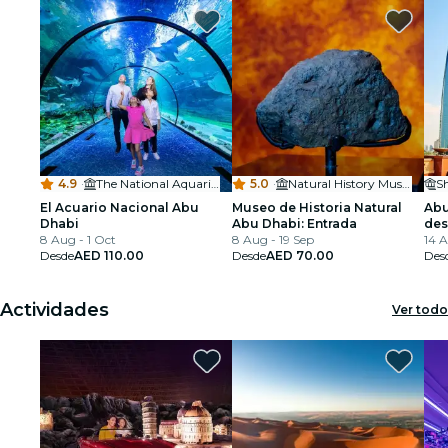
4.9
·
The National Aquarium Abu Dhabi
5.0
·
Natural History Museum Abu Dhabi
S
El Acuario Nacional Abu
Museo de Historia Natural
Abu
Dhabi
Abu Dhabi: Entrada
des
8 Aug - 1 Oct
8 Aug - 19 Sep
Zay
14 A
Desde
AED 110.00
Desde
AED 70.00
Des
Actividades
Ver todo