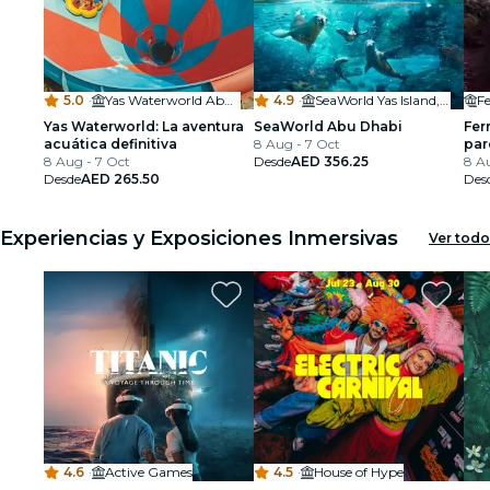
5.0
·
Yas Waterworld Abu Dhabi
4.9
·
SeaWorld Yas Island, Abu Dhabi
F
Yas Waterworld: La aventura
SeaWorld Abu Dhabi
Fer
acuática definitiva
8 Aug - 7 Oct
par
8 Aug - 7 Oct
Desde
AED 356.25
y e
8 A
Desde
AED 265.50
Des
Experiencias y Exposiciones Inmersivas
Ver todo
4.6
·
Active Games
4.5
·
House of Hype