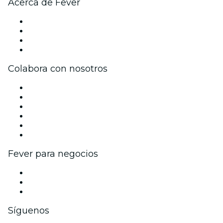
Acerca de Fever
Prensa
Únete al equipo
Tarjetas Regalo
Centro de asistencia
Colabora con nosotros
Gestiona tu evento
Publica tu evento
Eventos y beneficios para empresas
Programa de Afiliados
Programa de embajadores e influencers
Colaboraciones de marca
Fever para negocios
Eventos privados y entradas de grupo
Beneficios corporativos
Tarjetas y cupones de regalo corporativos
Síguenos