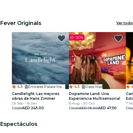
1
1
2
2
3
3
Fever Originals
Ver todo
-
50%
4.5
·
Emirates Palace Mandarin Oriental
4.5
·
Oasis Mall
Candlelight: Las mejores
Dopamine Land: Una
Can
obras de Hans Zimmer
Experiencia Multisensorial
Est
26 Sep - 16 Jan
8 Aug - 30 Oct
7 N
Desde
AED 245.00
Desde
AED 95.00
AED 47.50
Des
Espectáculos