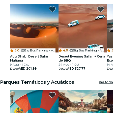
5.0
·
Big Bus Parking - Abu Dhabi Mall
4.0
·
Big Bus Parking - Abu Dhabi Mall
5
Abu Dhabi Desert Safari:
Desert Evening Safari + Cena
Yas
Mañana
de BBQ
Exp
9 Aug - 1 Oct
24 Aug - 1 Oct
14 A
Desde
AED 201.99
Desde
AED 327.77
Des
Parques Temáticos y Acuáticos
Ver todo