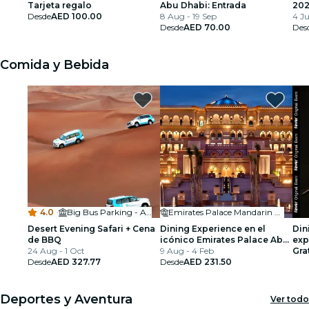
Tarjeta regalo
Abu Dhabi: Entrada
20
Desde
AED 100.00
8 Aug - 19 Sep
4 J
Desde
AED 70.00
Des
Comida y Bebida
4.0
·
Big Bus Parking - Abu Dhabi Mall
Emirates Palace Mandarin Oriental
Desert Evening Safari + Cena
Dining Experience en el
Din
de BBQ
icónico Emirates Palace Abu
exp
24 Aug - 1 Oct
Dhabi
9 Aug - 4 Feb
úni
Gra
Desde
AED 327.77
Desde
AED 231.50
- L
Deportes y Aventura
Ver todo