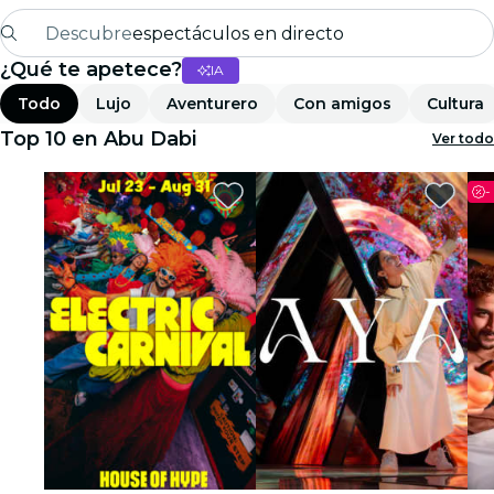
Descubre
espectáculos en directo
¿Qué te apetece?
IA
Madrid
Todo
Lujo
Aventurero
Con amigos
Cultura
candlelight
Top 10 en Abu Dabi
Ver todo
Londres
-
experiencias y ciudades
São Paulo
exposiciones
Seúl
recorridos por la ciudad
conciertos