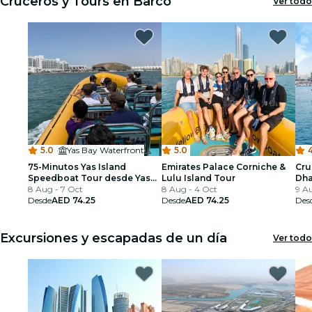
Cruceros y Tours en Barco
Ver todo
5.0
·
Yas Bay Waterfront
5.0
4
75-Minutos Yas Island
Emirates Palace Corniche &
Cru
Speedboat Tour desde Yas
Lulu Island Tour
Dha
Bay
8 Aug - 7 Oct
8 Aug - 4 Oct
9 Au
Desde
AED 74.25
Desde
AED 74.25
Des
Excursiones y escapadas de un día
Ver todo