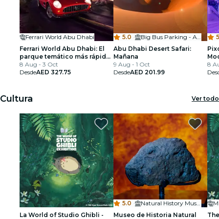
Ferrari World Abu Dhabi
5.0
·
Big Bus Parking - Abu Dhabi Mall
5
Ferrari World Abu Dhabi: El
Abu Dhabi Desert Safari:
Pix
parque temático más rápido
Mañana
Mod
y enérgico
8 Aug - 3 Oct
9 Aug - 1 Oct
vir
8 A
Desde
AED 327.75
Desde
AED 201.99
Des
Cultura
Ver todo
5.0
·
Natural History Museum Abu Dhabi
M
La World of Studio Ghibli -
Museo de Historia Natural
The