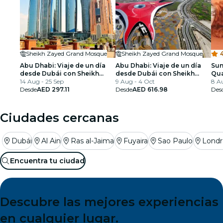
Sheikh Zayed Grand Mosque
Sheikh Zayed Grand Mosque
Abu Dhabi: Viaje de un día
Abu Dhabi: Viaje de un día
Sun
desde Dubái con Sheikh
desde Dubái con Sheikh
Qua
Zayed Mosque y Gulf Coast
14 Aug - 25 Sep
Zayed Mosque y Ferrari
9 Aug - 4 Oct
en 
8 A
Desde
AED 297.11
World
Desde
AED 616.98
Bar
Des
Ciudades cercanas
Dubái
Al Ain
Ras al-Jaima
Fuyaira
Sao Paulo
Londr
Encuentra tu ciudad
Descubre las mejores experiencias
en cualquier lugar.