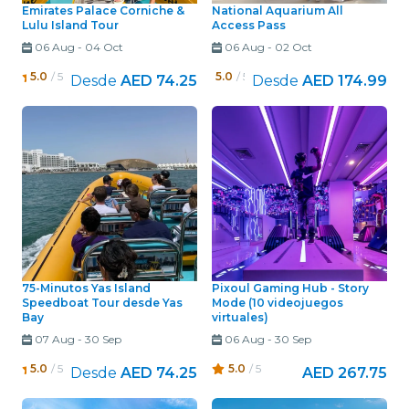
Emirates Palace Corniche &
National Aquarium All
Lulu Island Tour
Access Pass
06 Aug
-
04 Oct
06 Aug
-
02 Oct
5.0
/ 5
5.0
/ 5
Desde
AED 74.25
Desde
AED 174.99
75-Minutos Yas Island
Pixoul Gaming Hub - Story
Speedboat Tour desde Yas
Mode (10 videojuegos
Bay
virtuales)
07 Aug
-
30 Sep
06 Aug
-
30 Sep
5.0
/ 5
5.0
/ 5
Desde
AED 74.25
AED 267.75