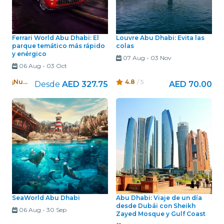
Ferrari World Abu Dhabi: El
Louvre Abu Dhabi: Evita las
parque temático más rápido
colas
y enérgico
07 Aug
-
03 Nov
06 Aug
-
03 Oct
¡Nuevo!
4.8
/ 5
Desde
AED 327.75
AED 70.00
SeaWorld Abu Dhabi
Abu Dhabi: Viaje de un día
desde Dubái con Sheikh
06 Aug
-
30 Sep
Zayed Mosque y Gulf Coast