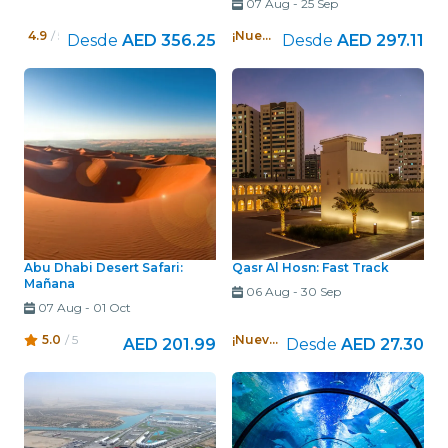
07 Aug
-
25 Sep
4.9
/ 5
¡Nuevo!
Desde
AED 356.25
Desde
AED 297.11
Abu Dhabi Desert Safari:
Qasr Al Hosn: Fast Track
Mañana
06 Aug
-
30 Sep
07 Aug
-
01 Oct
5.0
/ 5
¡Nuevo!
AED 201.99
Desde
AED 27.30