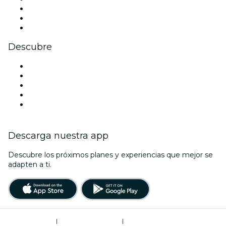
TikTok
LinkedIn
Youtube
Descubre
Locales y espacios de eventos en Abu Dabi
Hoy
Mañana
Esta semana
Este fin de semana
Descarga nuestra app
Descubre los próximos planes y experiencias que mejor se
adapten a ti.
Términos de uso
|
Política de privacidad
|
Administrador de cookies