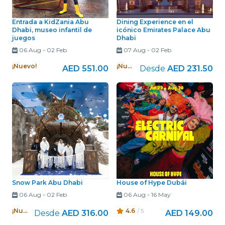
Entrada a KidZania Abu
Dining Experience en el
Dhabi, museo infantil de
icónico Emirates Palace Abu
juegos
Dhabi
06 Aug
-
02 Feb
07 Aug
-
02 Feb
¡Nuevo!
¡Nuevo!
AED 551.00
Desde
AED 231.50
Snow Park Abu Dhabi
House of Hype Dubái
06 Aug
-
02 Feb
06 Aug
-
16 May
¡Nuevo!
4.6
/ 5
Desde
AED 316.00
AED 149.00