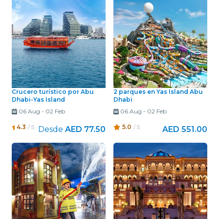
Crucero turístico por Abu
2 parques en Yas Island Abu
Dhabi-Yas Island
Dhabi
06 Aug
-
02 Feb
06 Aug
-
02 Feb
4.3
/ 5
5.0
/ 5
Desde
AED 77.50
AED 551.00