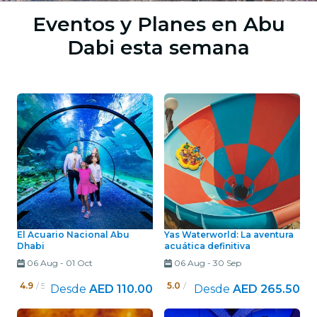
Eventos y Planes en Abu
Dabi esta semana
El Acuario Nacional Abu
Yas Waterworld: La aventura
Dhabi
acuática definitiva
06 Aug
-
01 Oct
06 Aug
-
30 Sep
4.9
/ 5
5.0
/ 5
Desde
AED 110.00
Desde
AED 265.50