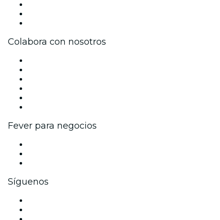
Únete al equipo
Tarjetas Regalo
Centro de asistencia
Colabora con nosotros
Gestiona tu evento
Publica tu evento
Eventos y beneficios para empresas
Programa de Afiliados
Programa de embajadores e influencers
Colaboraciones de marca
Fever para negocios
Eventos privados y entradas de grupo
Beneficios corporativos
Tarjetas y cupones de regalo corporativos
Síguenos
Facebook
X (Twitter)
Instagram