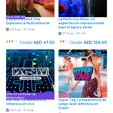
Up to 50% off
Dopamine Land: Una
La Perle Live Show: Un
Experiencia Multisensorial
espectáculo impresionante
bajo el agua y aérea
06 Aug
-
30 Aug
07 Aug
-
03 Oct
4.5
/ 5
4.8
/ 5
Desde
AED 47.50
Desde
AED 159.00
20% off on Power Up
Wednesdays!
Pac-Man: La experiencia
Hyper Tag: La experiencia de
inmersiva en vivo
juego láser definitiva en
Dubái
06 Aug
-
31 Aug