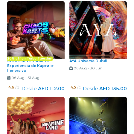
20% off on Turbo Tuesday!
Chaos Karts Dubái: La
AYA Universe Dubái
Experiencia de Kартинг
06 Aug
-
30 Jun
Inmersivo
06 Aug
-
31 Aug
4.6
/ 5
4.5
/ 5
Desde
AED 112.00
Desde
AED 135.00