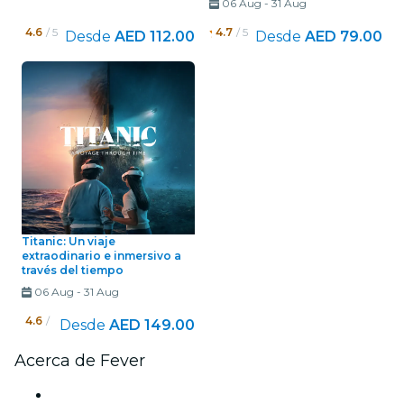
06 Aug
-
31 Aug
4.6
/ 5
4.7
/ 5
Desde
AED 112.00
Desde
AED 79.00
Titanic: Un viaje
extraodinario e inmersivo a
través del tiempo
06 Aug
-
31 Aug
4.6
/ 5
Desde
AED 149.00
Acerca de Fever
Prensa