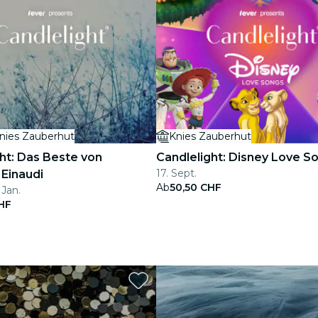
nies Zauberhut
Knies Zauberhut
ht: Das Beste von
Candlelight: Disney Love S
17. Sept.
 Einaudi
Ab
50,50 CHF
 Jan.
HF