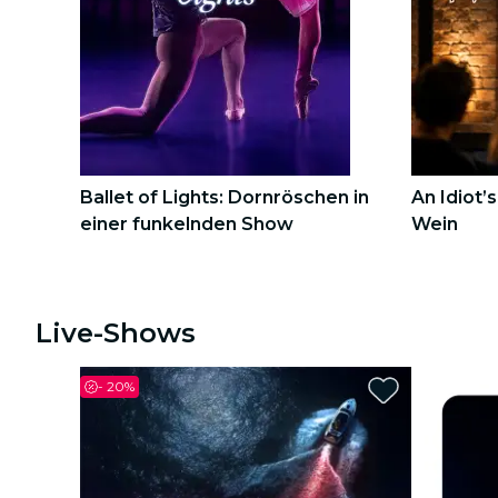
Stadttouren
Konzerte
Restaurants
Kino
Ballet of Lights: Dornröschen in
An Idiot’
einer funkelnden Show
Wein
1
1
2
2
Live-Shows
-
20%