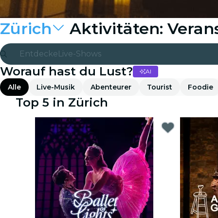
Zürich
Aktivitäten: Veran
Entdecke
Live-Shows
Worauf hast du Lust?
AI
Madrid
Alle
Live-Musik
Abenteurer
Tourist
Foodie
Candlelight
Top 5 in Zürich
London
Erlebnisse und Städte
São Paulo
Seoul