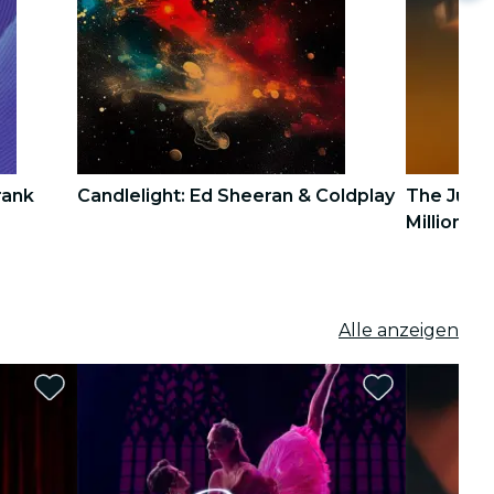
rank
Candlelight: Ed Sheeran & Coldplay
The Jury 
Millionen
4
4
5
5
Alle anzeigen