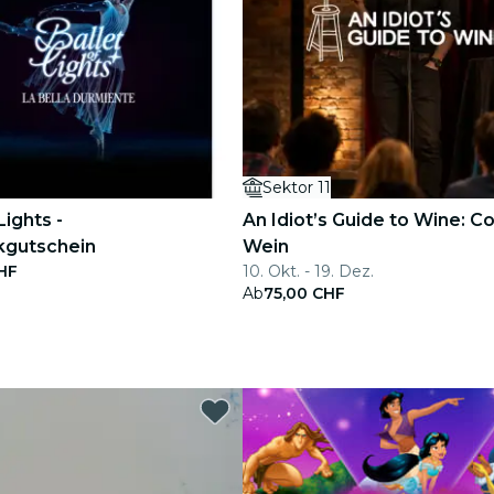
Sektor 11
Lights -
An Idiot’s Guide to Wine: 
gutschein
Wein
HF
10. Okt. - 19. Dez.
Ab
75,00 CHF