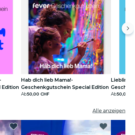
-
Hab dich lieb Mama!-
Lieblings
 Edition
Geschenkgutschein Special Edition
Geschenkg
Ab
50,00 CHF
Ab
50,00 C
Alle anzeigen