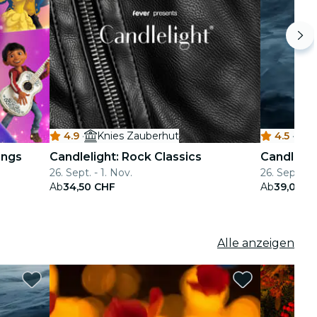
4.9
·
Knies Zauberhut
4.5
·
K
ongs
Candlelight: Rock Classics
Candlelig
26. Sept. - 1. Nov.
26. Sept. - 
Ab
34,50 CHF
Ab
39,00 C
Alle anzeigen