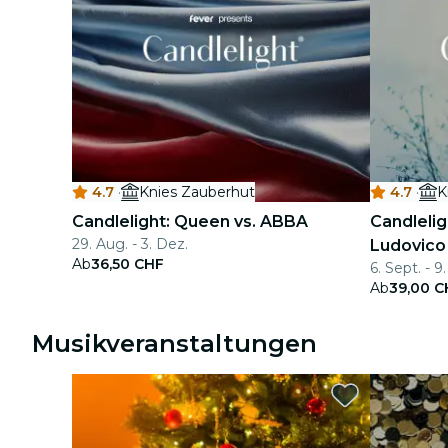
4.7
·
Knies Zauberhut
4.7
·
K
Candlelight: Queen vs. ABBA
Candlelig
29. Aug. - 3. Dez.
Ludovico
Ab
36,50 CHF
6. Sept. - 9.
Ab
39,00 C
Musikveranstaltungen