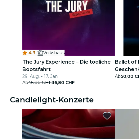
4.3
·
Volkshaus
The Jury Experience – Die tödliche
Ballet of 
Bootsfahrt
Geschenk
29. Aug. - 17. Jan.
Ab
50,00 C
Ab
46,00 CHF
36,80 CHF
Candlelight-Konzerte