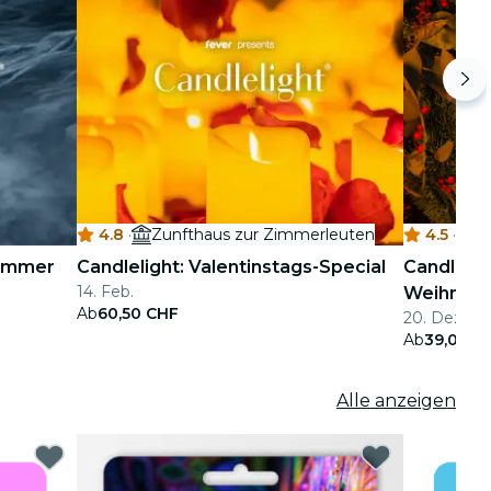
4.8
·
Zunfthaus zur Zimmerleuten
4.5
·
K
Zimmer
Candlelight: Valentinstags-Special
Candlelig
14. Feb.
Weihnach
Ab
60,50 CHF
20. Dez.
Ab
39,00 C
Alle anzeigen