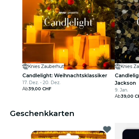
Knies Zauberhut
Knies Z
Candlelight: Weihnachtsklassiker
Candlelig
17. Dez. - 20. Dez.
Jackson
Ab
39,00 CHF
9. Jan.
Ab
39,00 C
Geschenkkarten