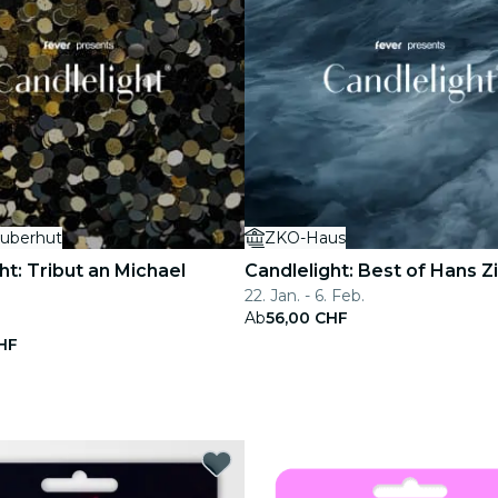
auberhut
ZKO-Haus
ht: Tribut an Michael
Candlelight: Best of Hans 
22. Jan. - 6. Feb.
Ab
56,00 CHF
HF