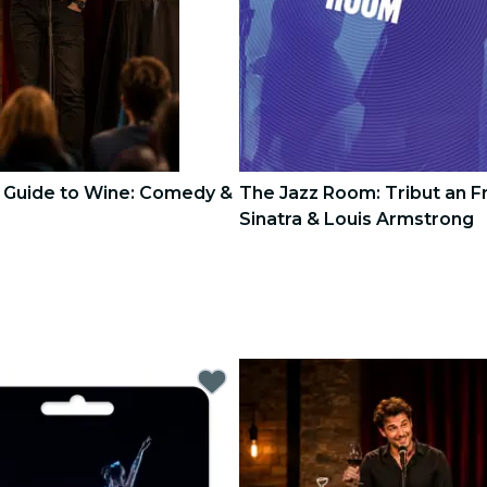
s Guide to Wine: Comedy &
The Jazz Room: Tribut an F
Sinatra & Louis Armstrong
3
3