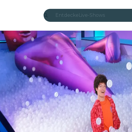
Entdecke
Live-Shows
Madrid
Candlelight
London
Erlebnisse und Städte
São Paulo
Seoul
Stadttouren
Konzerte