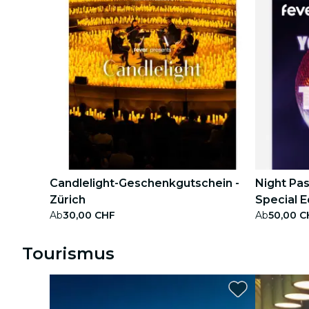
Candlelight-Geschenkgutschein -
Night Pa
Zürich
Special E
Ab
30,00 CHF
Ab
50,00 C
Tourismus