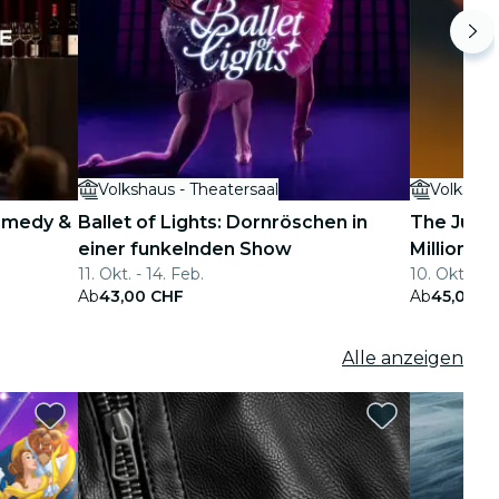
Volkshaus - Theatersaal
Volkshau
Comedy &
Ballet of Lights: Dornröschen in
The Jury 
einer funkelnden Show
Millionen
11. Okt. - 14. Feb.
10. Okt. - 10
Ab
43,00 CHF
Ab
45,00 C
Alle anzeigen