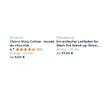
Colmar
Straßburg
Choco Story Colmar : musée
Ein einfacher Leitfaden für
du chocolat
Wein: Die Stand-up-Show,
4.7
(20)
die dich auf Partys
28 Nov. - 29 Jan.
10 Aug. - 02 Okt.
interessanter macht
Ab
37,00 €
Ab
9,00 €