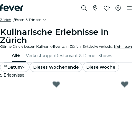
Zürich
Essen & Trinken
Kulinarische Erlebnisse in
Zürich
Gönne Dir die besten Kulinarik-Events in Zürich. Entdecke verlockende Gourmet-Erlebnisse, die alle Geschmäcker und Vorlieben bedienen.
Mehr lesen
Alle
Verkostungen
Restaurant & Dinner-Shows
Datum
Dieses Wochenende
Diese Woche
5
Erlebnisse