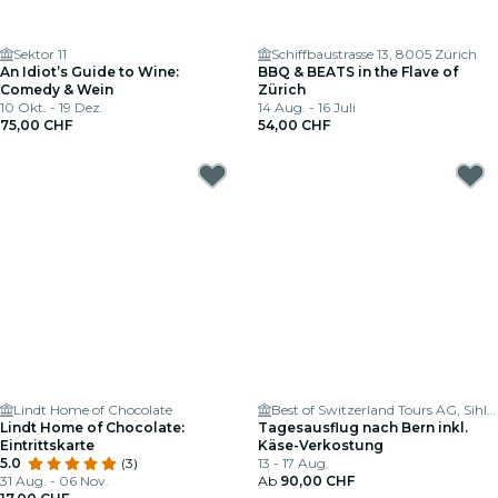
Sektor 11
Schiffbaustrasse 13, 8005 Zürich
An Idiot’s Guide to Wine:
BBQ & BEATS in the Flave of
Comedy & Wein
Zürich
10 Okt. - 19 Dez.
14 Aug. - 16 Juli
75,00 CHF
54,00 CHF
Lindt Home of Chocolate
Best of Switzerland Tours AG, Sihlquai Coach Parking
Lindt Home of Chocolate:
Tagesausflug nach Bern inkl.
Eintrittskarte
Käse-Verkostung
5.0
(3)
13 - 17 Aug.
31 Aug. - 06 Nov.
Ab
90,00 CHF