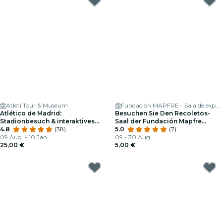
Atleti Tour & Museum
Fundación MAPFRE - Sala de exposiciones
Atlético de Madrid:
Besuchen Sie Den Recoletos-
Stadionbesuch & interaktives
Saal der Fundación Mapfre
Museum
4.8
(38)
Madrid
5.0
(7)
09 Aug. - 10 Jan.
09 - 30 Aug.
25,00 €
5,00 €