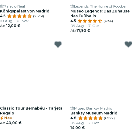
Palacio Real
Legends: The Home of Football
Königspalast von Madrid
Museo Legends: Das Zuhause
4.5
(21251)
des Fußballs
10 Aug. - 01 Nov.
4.5
(684)
Ab
12,00 €
09 Aug. - 31 Okt.
Ab
17,90 €
Classic Tour Bernabéu - Tarjeta
Museo Banksy Madrid
Regalo
Banksy Museum Madrid
Neu!
4.8
(6922)
Ab
40,00 €
09 Aug. - 31 Dez.
14,00 €