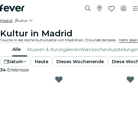
Madrid
Kultur
Kultur in Madrid
Tauche in die reiche Kulturszene von Madrid ein. Erkunde die beliebtesten Museen und Ausstellungen. Nimm an kulturellen Veranstaltungen teil und erweitere deinen Horizont.
Mehr lesen
Alle
Museen & Kunstgalerien
Wahrzeichen
Ausstellunge
Datum
Heute
Dieses Wochenende
Diese Woc
34
Erlebnisse