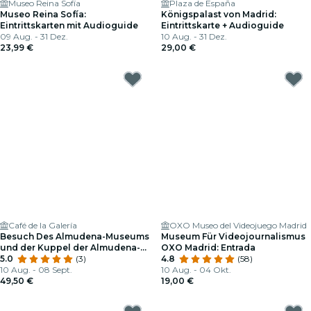
Museo Reina Sofía
Plaza de España
Museo Reina Sofía:
Königspalast von Madrid:
Eintrittskarten mit Audioguide
Eintrittskarte + Audioguide
09 Aug. - 31 Dez.
10 Aug. - 31 Dez.
23,99 €
29,00 €
Café de la Galería
OXO Museo del Videojuego Madrid
Besuch Des Almudena-Museums
Museum Für Videojournalismus
und der Kuppel der Almudena-
OXO Madrid: Entrada
Kathedrale mit Dem Besten Blick
5.0
(3)
4.8
(58)
Auf Das Zentrum von Madrid +
10 Aug. - 08 Sept.
10 Aug. - 04 Okt.
Mittagessen Im Café de La
49,50 €
19,00 €
Galería