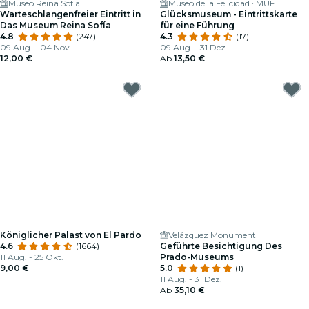
Museo Reina Sofía
Museo de la Felicidad · MÜF
Warteschlangenfreier Eintritt in
Glücksmuseum - Eintrittskarte
Das Museum Reina Sofía
für eine Führung
4.8
(247)
4.3
(17)
09 Aug. - 04 Nov.
09 Aug. - 31 Dez.
12,00 €
Ab
13,50 €
Königlicher Palast von El Pardo
Velázquez Monument
4.6
(1664)
Geführte Besichtigung Des
11 Aug. - 25 Okt.
Prado-Museums
9,00 €
5.0
(1)
11 Aug. - 31 Dez.
Ab
35,10 €