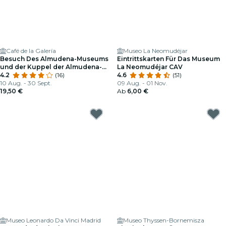
Café de la Galería
Museo La Neomudéjar
Besuch Des Almudena-Museums
Eintrittskarten Für Das Museum
und der Kuppel der Almudena-
La Neomudéjar CAV
Kathedrale mit Dem Besten Blick
4.2
(16)
4.6
(51)
Auf Das Zentrum von Madrid +
10 Aug. - 30 Sept.
09 Aug. - 01 Nov.
Frühstück
19,50 €
Ab
6,00 €
Museo Leonardo Da Vinci Madrid
Museo Thyssen-Bornemisza