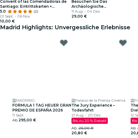
Convent of las Comendadoras de
Besuchen Sie Das
Santiago: Eintrittskarten +
Archäologische
Audioguide
5.0
(2)
Nationalmuseum von Madrid
11 Aug. - 04 Dez.
01 Sept. - 06 Nov.
29,00 €
10,00 €
Madrid Highlights: Unvergessliche Erlebnisse
MADRING
Palacio de la Prensa Cinema
P
FORMULA 1 TAG HEUER GRAN
The Jury Experience –
The
PREMIO DE ESPAÑA 2026
Todesfahrt
Die
11 Sept.
21 Aug. - 20 Dez.
US-
12 S
Ab
295,00 €
Bis zu 20 % Rabatt
Bis
Ab
26,00 €
Ab
20,80 €
20,