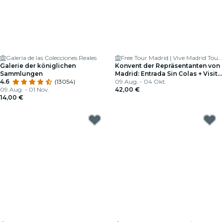
Galería de las Colecciones Reales
Free Tour Madrid | Vive Madrid Tours
Galerie der königlichen
Konvent der Repräsentanten von
Sammlungen
Madrid: Entrada Sin Colas + Visita
4.6
(13054)
Guiada
09 Aug. - 04 Okt.
09 Aug. - 01 Nov.
42,00 €
14,00 €