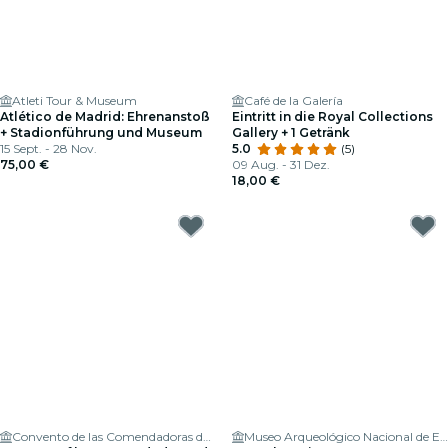
Atleti Tour & Museum
Café de la Galería
Atlético de Madrid: Ehrenanstoß
Eintritt in die Royal Collections
+ Stadionführung und Museum
Gallery + 1 Getränk
15 Sept. - 28 Nov.
5.0
(5)
75,00 €
09 Aug. - 31 Dez.
18,00 €
Convento de las Comendadoras de Santiago
Museo Arqueológico Nacional de España