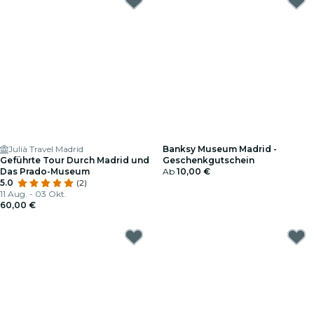
Julià Travel Madrid
Banksy Museum Madrid -
Geführte Tour Durch Madrid und
Geschenkgutschein
Das Prado-Museum
Ab
10,00 €
5.0
(2)
11 Aug. - 03 Okt.
60,00 €