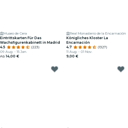
Museo de Cera
Real Monasterio de la Encarnación
Eintrittskarten Für Das
Königliches Kloster La
Wachsfigurenkabinett in Madrid
Encarnación
4.5
(223)
4.7
(1327)
09 Aug. - 15 Jan.
11 Aug. - 01 Nov.
Ab
14,00 €
9,00 €