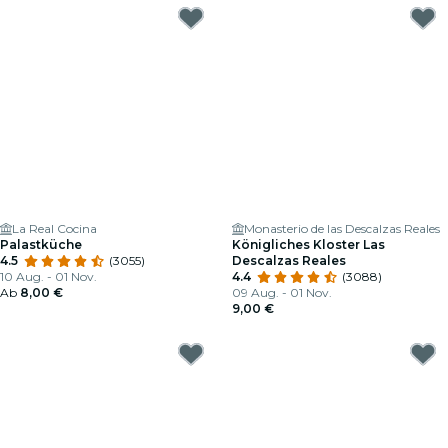
La Real Cocina
Monasterio de las Descalzas Reales
Palastküche
Königliches Kloster Las
4.5
(3055)
Descalzas Reales
10 Aug. - 01 Nov.
4.4
(3088)
Ab
8,00 €
09 Aug. - 01 Nov.
9,00 €