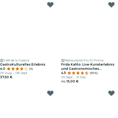
Café de la Galería
Restaurante Più Di Prima
GastroKulturelles Erlebnis
Frida Kahlo: Live-Kunsterlebnis
4.0
(6)
und Gastronomisches
09 Aug. - 08 Sept.
Schaufenster
4.5
(896)
37,50 €
05 Sept. - 31 Dez.
Ab
15,00 €