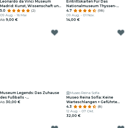
Leonardo da Vinci Museum
Eintrittskarten Für Das
Madrid: Kunst, Wissenschaft und
Nationalmuseum Thyssen-
Erfindungen
5.0
(2)
Bornemisza: Ständige Sammlung
4.7
(98)
09 Aug. - 16 Mai
09 Aug. - 01 Nov.
Ab
9,00 €
14,00 €
Museum Legends: Das Zuhause
Museo Reina Sofía
des Fußballs -
Museo Reina Sofía: Keine
Geschenkgutschein
Ab
30,00 €
Warteschlangen + Geführte
Besichtigung
4.3
(8)
12 Aug. - 07 Okt.
32,00 €