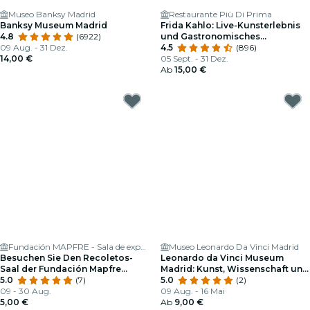
Museo Banksy Madrid
Restaurante Più Di Prima
Banksy Museum Madrid
Frida Kahlo: Live-Kunsterlebnis
4.8
(6922)
und Gastronomisches
09 Aug. - 31 Dez.
Schaufenster
4.5
(896)
14,00 €
05 Sept. - 31 Dez.
Ab
15,00 €
Fundación MAPFRE - Sala de exposiciones
Museo Leonardo Da Vinci Madrid
Besuchen Sie Den Recoletos-
Leonardo da Vinci Museum
Saal der Fundación Mapfre
Madrid: Kunst, Wissenschaft und
Madrid
5.0
(7)
Erfindungen
5.0
(2)
09 - 30 Aug.
09 Aug. - 16 Mai
5,00 €
Ab
9,00 €