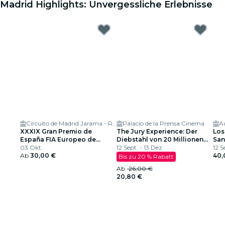
Madrid Highlights: Unvergessliche Erlebnisse
Circuito de Madrid Jarama - RACE
Palacio de la Prensa Cinema
A
XXXIX Gran Premio de
The Jury Experience: Der
Los
España FIA Europeo de
Diebstahl von 20 Millionen
San
Camiones
03 Okt.
US-Dollar
12 Sept. - 13 Dez.
CER
12 S
Ab
30,00 €
20
40,
Bis zu 20 % Rabatt
Ab
26,00 €
20,80 €