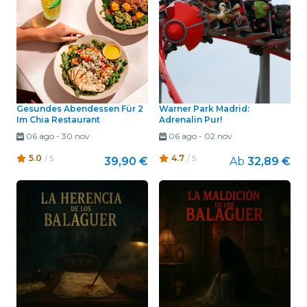
Gesundes Abendessen Für 2
Warner Park Madrid:
Im Chia Restaurant
Adrenalin Pur!
06 ago
-
30 nov
06 ago
-
02 nov
5.0
/ 5
4.7
/ 5
39,90 €
Ab
32,89 €