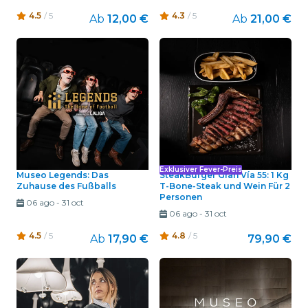
4.5
/ 5
4.3
/ 5
Ab
12,00 €
Ab
21,00 €
Exklusiver Fever-Preis
Museo Legends: Das
SteakBurger Gran Vía 55: 1 Kg
Zuhause des Fußballs
T-Bone-Steak und Wein Für 2
Personen
06 ago
-
31 oct
06 ago
-
31 oct
4.5
/ 5
4.8
/ 5
Ab
17,90 €
79,90 €