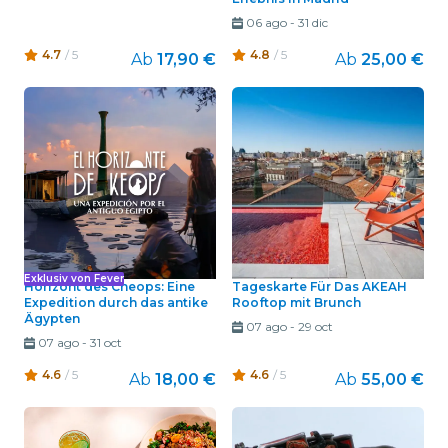
06 ago
-
31 dic
4.7
/ 5
4.8
/ 5
Ab
17,90 €
Ab
25,00 €
Exklusiv von Fever
Horizont des Cheops: Eine
Tageskarte Für Das AKEAH
Expedition durch das antike
Rooftop mit Brunch
Ägypten
07 ago
-
29 oct
07 ago
-
31 oct
4.6
/ 5
4.6
/ 5
Ab
18,00 €
Ab
55,00 €