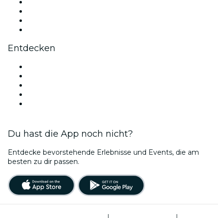
Instagram
TikTok
LinkedIn
YouTube
Entdecken
Veranstaltungsorte in Madrid
Heute
Morgen
Diese Woche
Dieses Wochenende
Du hast die App noch nicht?
Entdecke bevorstehende Erlebnisse und Events, die am
besten zu dir passen.
Allgemeine Geschäftsbedingungen
|
Datenschutzerklärung
|