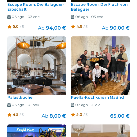
Escape Room: Die Balaguer-
Escape Room: Der Fluch von
Erbschaft
Balaguer
06 ago
-
03 ene
06 ago
-
03 ene
5.0
/ 5
4.9
/ 5
Ab
94,00 €
Ab
90,00 €
Palastküche
Paella-Kochkurs in Madrid
06 ago
-
01 nov
07 ago
-
31 dic
4.5
/ 5
5.0
/ 5
Ab
8,00 €
65,00 €