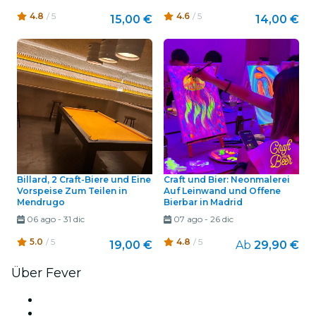
4.8
/ 5
4.6
/ 5
15,00 €
14,00 €
Billard, 2 Craft-Biere und Eine
Craft und Bier: Neonmalerei
Vorspeise Zum Teilen in
Auf Leinwand und Offene
Mendrugo
Bierbar in Madrid
06 ago
-
31 dic
07 ago
-
26 dic
5.0
/ 5
4.8
/ 5
19,00 €
Ab
29,90 €
Über Fever
Presse
Wir stellen ein!