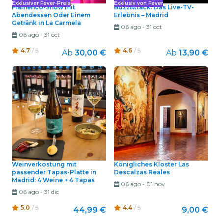
Exklusiver Fever-Preis
Exklusiv von Fever
Flamenco-Show mit
BuzzAttack: Das Live-TV-
Abendessen Oder Einem
Erlebnis – Madrid
Getränk in La Carmela
06 ago
-
31 oct
06 ago
-
31 oct
4.7
/ 5
4.6
/ 5
Ab
30,00 €
Ab
13,90 €
Weinverkostung mit
Königliches Kloster Las
passender Tapas-Platte in
Descalzas Reales
Madrid: 4 Weine + 4 Tapas
06 ago
-
01 nov
06 ago
-
31 dic
5.0
/ 5
4.4
/ 5
44,99 €
9,00 €