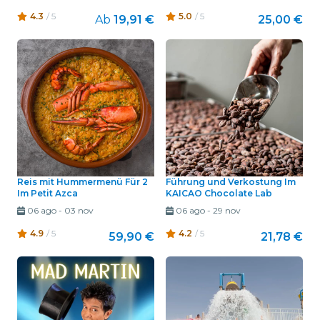
4.3
/ 5
5.0
/ 5
Ab
19,91 €
25,00 €
Reis mit Hummermenü Für 2
Führung und Verkostung Im
Im Petit Azca
KAICAO Chocolate Lab
06 ago
-
03 nov
06 ago
-
29 nov
4.9
/ 5
4.2
/ 5
59,90 €
21,78 €