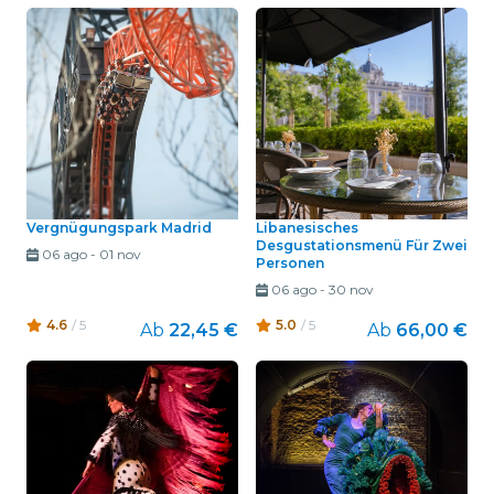
Vergnügungspark Madrid
Libanesisches
Desgustationsmenü Für Zwei
06 ago
-
01 nov
Personen
06 ago
-
30 nov
4.6
/ 5
5.0
/ 5
Ab
22,45 €
Ab
66,00 €