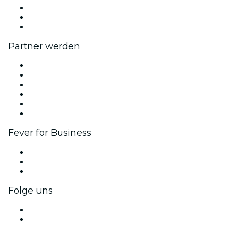
Fever Exzellenzstipendien
Geschenkgutscheine
Hilfe-Center
Partner werden
Fever Zone
Veröffentliche dein Event
Firmenevents & -vorteile
Affiliate-Programm
Botschafter & Influencer-Programm
Markenpartnerschaften
Fever for Business
Privatveranstaltungen & Gruppentickets
Firmenvorteile
Firmengeschenkkarten und -gutscheine
Folge uns
Facebook
X (Twitter)