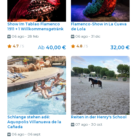
Show Im Tablao Flamenco
Flamenco-Show in La Cueva
1911 + 1 Willkommensgetränk
de Lola
06 ago
-
28 feb
06 ago
-
31 dic
4.7
/ 5
4.8
/ 5
Ab
40,00 €
32,00 €
Schlange stehen adé:
Reiten in der Henry's School
Aquopolis Villanueva de la
07 ago
-
30 oct
Cañada
06 ago
-
06 sept