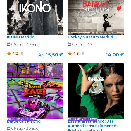
IKONO Madrid
Banksy Museum Madrid
06 ago
-
30 sept
06 ago
-
31 dic
4.2
/ 5
4.8
/ 5
Ab
15,50 €
14,00 €
Exklusiv von Fever
Exklusiv von Fever
BattleKart Madrid
Essential Flamenco: Das
Authentischste Flamenco-
06 ago
-
30 ago
Erlebnis in Madrid