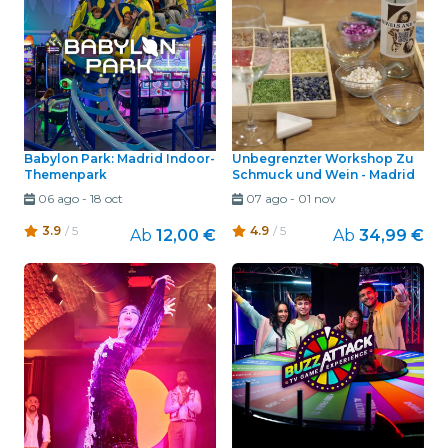
Babylon Park: Madrid Indoor-
Unbegrenzter Workshop Zu
Themenpark
Schmuck und Wein - Madrid
06 ago
-
18 oct
07 ago
-
01 nov
3.9
/ 5
4.9
/ 5
Ab
12,00 €
Ab
34,99 €