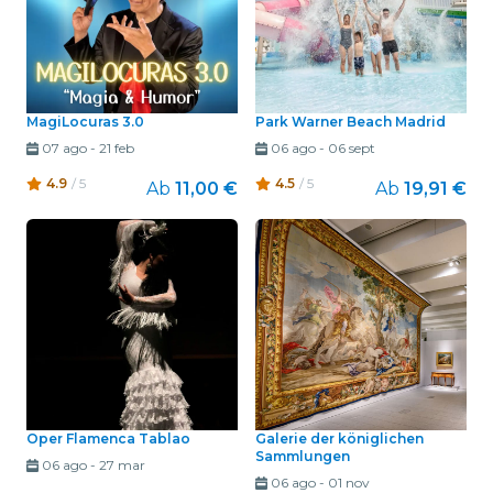
MagiLocuras 3.0
Park Warner Beach Madrid
07 ago
-
21 feb
06 ago
-
06 sept
4.9
/ 5
4.5
/ 5
Ab
11,00 €
Ab
19,91 €
Oper Flamenca Tablao
Galerie der königlichen
Sammlungen
06 ago
-
27 mar
06 ago
-
01 nov