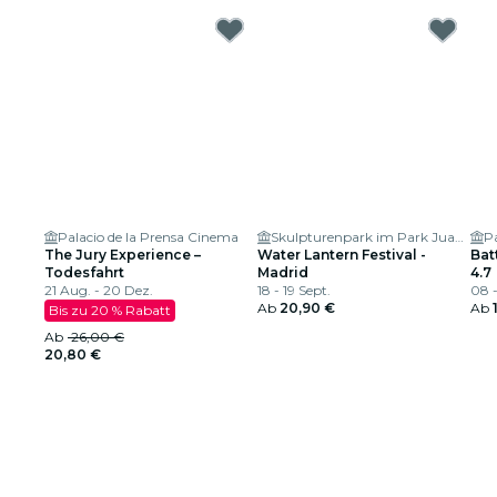
Palacio de la Prensa Cinema
Skulpturenpark im Park Juan Carlos I
Pa
The Jury Experience –
Water Lantern Festival -
Bat
Todesfahrt
Madrid
4.7
21 Aug. - 20 Dez.
18 - 19 Sept.
08 
Ab
20,90 €
Ab
Bis zu 20 % Rabatt
Ab
26,00 €
20,80 €