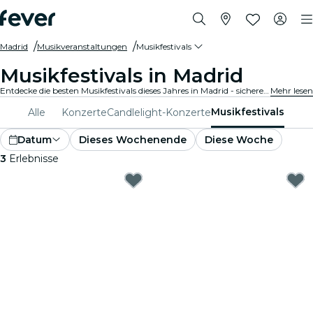
Madrid
Musikveranstaltungen
Musikfestivals
Musikfestivals in Madrid
Entdecke die besten Musikfestivals dieses Jahres in Madrid - sichere Dir Dein Ticket auf Fever, bevor es zu spät ist!
Mehr lesen
Musikfestivals
Alle
Konzerte
Candlelight-Konzerte
Datum
Dieses Wochenende
Diese Woche
3
Erlebnisse