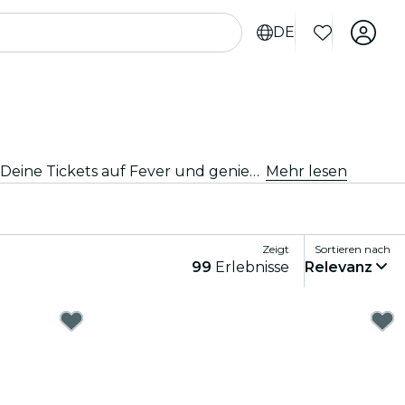
DE
Entdecke die besten Konzerte und Tourneen von nationalen und internationalen Künstlern in Madrid, hole Dir Deine Tickets auf Fever und genieße Top-Musik!
Mehr lesen
Zeigt
Sortieren nach
99
Erlebnisse
Relevanz