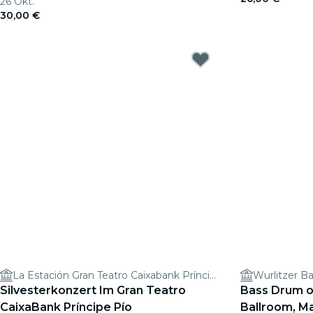
26 Okt.
30,00 €
La Estación Gran Teatro Caixabank Príncipe Pío
Wurlitzer B
Silvesterkonzert Im Gran Teatro
Bass Drum of
CaixaBank Príncipe Pío
Ballroom, M