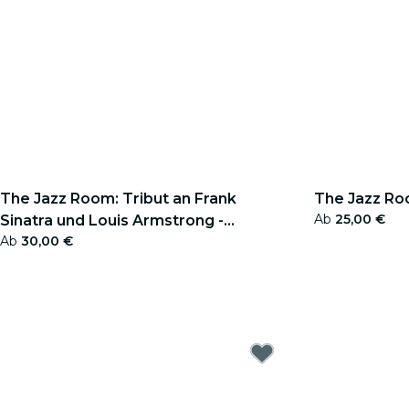
The Jazz Room: Tribut an Frank
The Jazz Ro
Ab
25,00 €
Sinatra und Louis Armstrong -
Ab
30,00 €
Geschenkgutschein