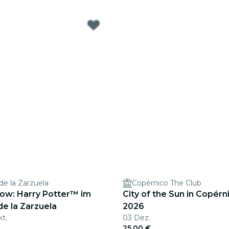
e la Zarzuela
Copérnico The Club
ow: Harry Potter™ im
City of the Sun in Copérn
e la Zarzuela
2026
kt.
03 Dez.
25,00 €