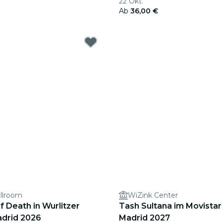
22 Okt.
Ab
36,00 €
allroom
WiZink Center
 Death in Wurlitzer
Tash Sultana im Movistar
adrid 2026
Madrid 2027