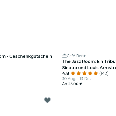
Café Berlín
om - Geschenkgutschein
The Jazz Room: Ein Tribu
Sinatra und Louis Armst
4.8
(142)
30 Aug. - 13 Dez.
Ab
25,00 €