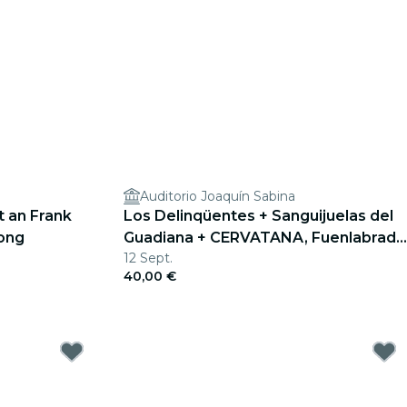
Auditorio Joaquín Sabina
t an Frank
Los Delinqüentes + Sanguijuelas del
rong
Guadiana + CERVATANA, Fuenlabrada
12 Sept.
2026
40,00 €