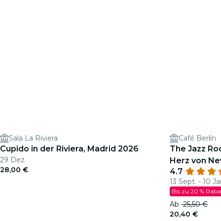
Sala La Riviera
Café Berlín
Cupido in der Riviera, Madrid 2026
The Jazz Roo
29 Dez.
Herz von Ne
28,00 €
4.7
13 Sept. - 10 Ja
Bis zu 20 % Raba
Ab
25,50 €
20,40 €