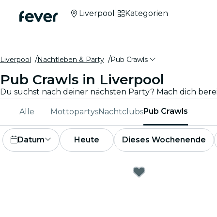
Liverpool
Kategorien
Liverpool
Nachtleben & Party
Pub Crawls
Pub Crawls in Liverpool
Pub Crawls
Alle
Mottopartys
Nachtclubs
Datum
Heute
Dieses Wochenende