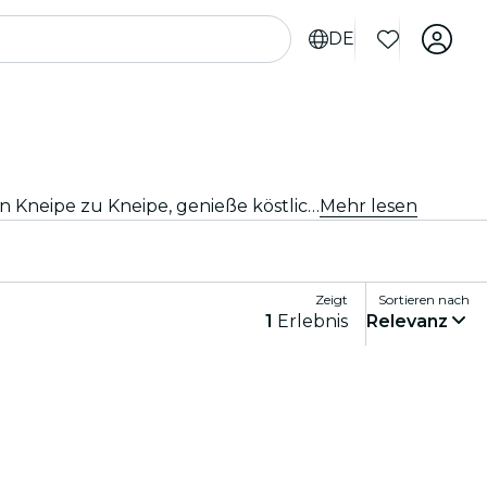
DE
Du suchst nach deiner nächsten Party? Mach dich bereit für die ultimative Kneipentour in Liverpool! Springe von Kneipe zu Kneipe, genieße köstliche Getränke und lerne unterwegs neue Leute kennen. Verpasse auf keinen Fall die besten Kneipentouren, die Liverpool zu bieten hat!
Mehr lesen
Zeigt
Sortieren nach
1
Erlebnis
Relevanz