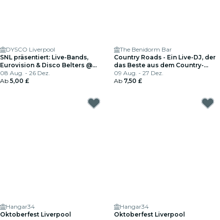
DYSCO Liverpool
The Benidorm Bar
SNL präsentiert: Live-Bands,
Country Roads - Ein Live-DJ, der
Eurovision & Disco Belters @
das Beste aus dem Country-
Dysco, Liverpool
08 Aug. - 26 Dez.
Genre präsentiert
09 Aug. - 27 Dez.
Ab
5,00 £
Ab
7,50 £
Hangar34
Hangar34
Oktoberfest Liverpool
Oktoberfest Liverpool