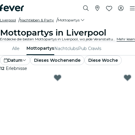
Liverpool
Nachtleben & Party
Mottopartys
Mottopartys in Liverpool
Entdecke die besten Mottopartys in Liverpool, wo jede Veranstaltung ein einzigartiges Abenteuer ist! Von glamourösen Soireen und pulsierenden Neon-Raves bis hin zu Retro-Nächten und nationalen Festivals – du wirst garantiert die beste Zeit deines Lebens haben! Verkleide dich, tanz und schaffe unvergessliche Erinnerungen!
Mehr lesen
Mottopartys
Alle
Nachtclubs
Pub Crawls
Datum
Dieses Wochenende
Diese Woche
12
Erlebnisse