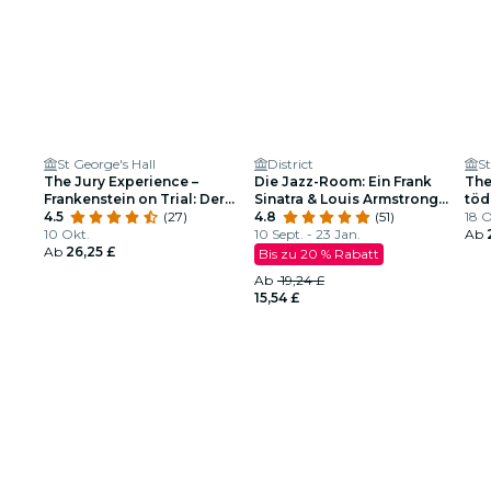
St George's Hall
District
St
The Jury Experience –
Die Jazz-Room: Ein Frank
The
Frankenstein on Trial: Der
Sinatra & Louis Armstrong
töd
Mann, der Gott
4.5
(27)
Tribut
4.8
(51)
18 O
herausforderte
10 Okt.
10 Sept. - 23 Jan.
Ab
Ab
26,25 £
Bis zu 20 % Rabatt
Ab
19,24 £
15,54 £