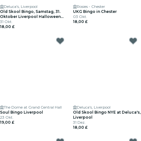
Deluca's, Liverpool
Rosies - Chester
Old Skool Bingo, Samstag, 31.
UKG Bingo in Chester
Oktober Liverpool Halloween
03 Okt.
Special
31 Okt.
18,00 £
18,00 £
The Dome at Grand Central Hall
Deluca's, Liverpool
Soul Bingo Liverpool
Old Skool Bingo NYE at Deluca's,
23 Okt.
Liverpool
19,00 £
31 Dez.
18,00 £