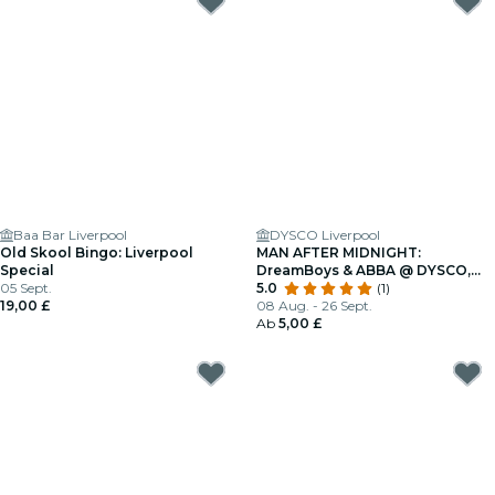
Baa Bar Liverpool
DYSCO Liverpool
Old Skool Bingo: Liverpool
MAN AFTER MIDNIGHT:
Special
DreamBoys & ABBA @ DYSCO,
05 Sept.
Liverpool
5.0
(1)
19,00 £
08 Aug. - 26 Sept.
Ab
5,00 £