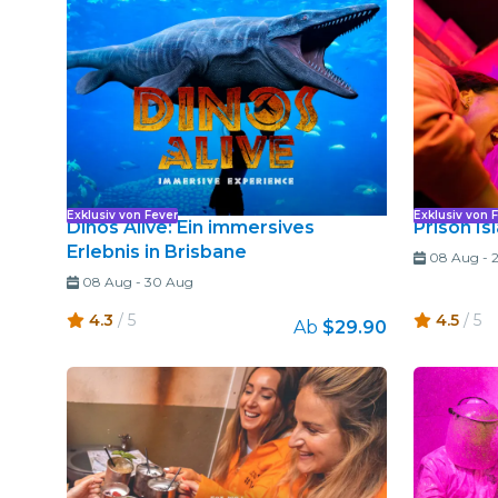
Exklusiv von Fever
Exklusiv von 
Dinos Alive: Ein immersives
Prison Is
Erlebnis in Brisbane
08 Aug
-
08 Aug
-
30 Aug
4.3
/ 5
4.5
/ 5
Ab
$29.90