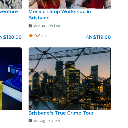
dventure
Mosaic Lamp Workshop in
Brisbane
09 Aug
-
04 Feb
4.4
/ 5
b
$120.00
Ab
$119.00
Brisbane's True Crime Tour
08 Aug
-
30 Jan