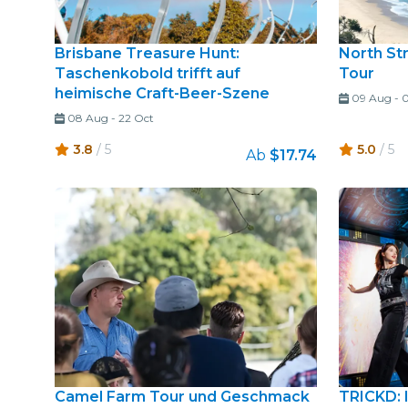
Brisbane Treasure Hunt:
North St
Taschenkobold trifft auf
Tour
heimische Craft-Beer-Szene
09 Aug
-
0
08 Aug
-
22 Oct
3.8
/ 5
5.0
/ 5
Ab
$17.74
Camel Farm Tour und Geschmack
TRICKD: 