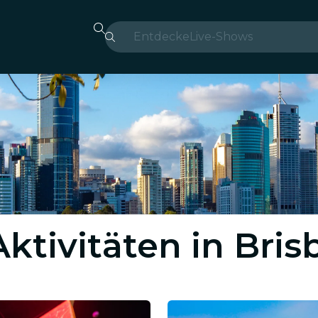
Entdecke
Live-Shows
Madrid
Candlelight
London
Erlebnisse und Städte
São Paulo
Aktivitäten in Bri
Seoul
Stadttouren
Konzerte