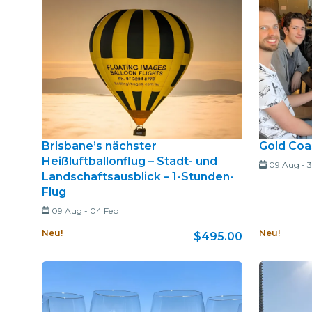
Brisbane’s nächster
Gold Coa
Heißluftballonflug – Stadt- und
09 Aug
-
3
Landschaftsausblick – 1-Stunden-
Flug
09 Aug
-
04 Feb
Neu!
Neu!
$495.00