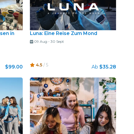
sen in
Luna: Eine Reise Zum Mond
09 Aug
-
30 Sept
4.5
/ 5
$99.00
Ab
$35.28