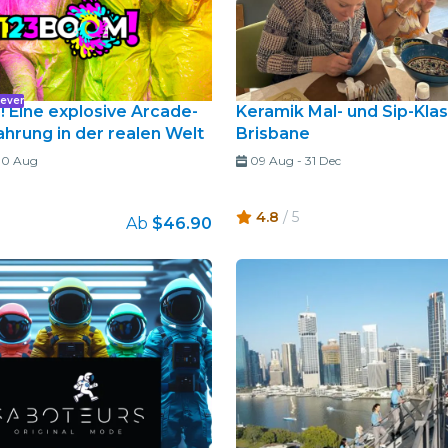
Fever
 Eine explosive Arcade-
Keramik Mal- und Sip-Klas
ahrung in der realen Welt
Brisbane
30 Aug
09 Aug
-
31 Dec
4.8
/ 5
Ab
$46.90