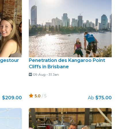
agestour
Penetration des Kangaroo Point
Cliffs in Brisbane
09 Aug
-
31 Jan
5.0
/ 5
$209.00
Ab
$75.00