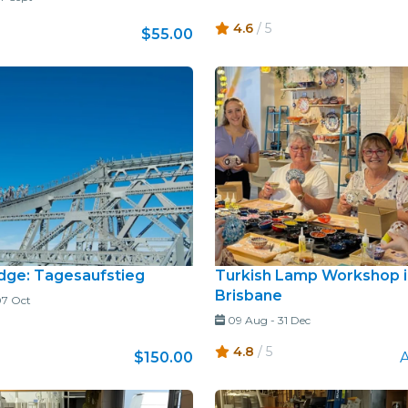
4.6
/ 5
$55.00
idge: Tagesaufstieg
Turkish Lamp Workshop i
Brisbane
7 Oct
09 Aug
-
31 Dec
4.8
/ 5
$150.00