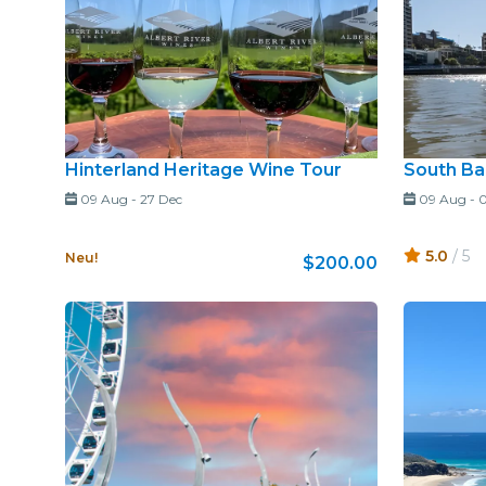
Hinterland Heritage Wine Tour
South B
09 Aug
-
27 Dec
09 Aug
-
0
5.0
/ 5
Neu!
$200.00