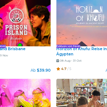
Restaurants
Kino
Fever
Exklusiv von Fever
land Brisbane
Horizon of Khufu: Reise in
Ägypten
29 Nov
08 Aug
-
31 Oct
4.7
/ 5
Ab
$39.90