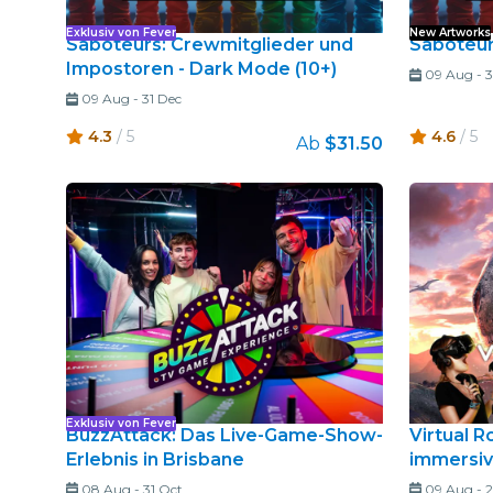
Exklusiv von Fever
New Artworks
Saboteurs: Crewmitglieder und
Saboteur
Impostoren - Dark Mode (10+)
09 Aug
-
3
09 Aug
-
31 Dec
4.3
/ 5
4.6
/ 5
Ab
$31.50
Exklusiv von Fever
BuzzAttack: Das Live-Game-Show-
Virtual R
Erlebnis in Brisbane
immersiv
08 Aug
-
31 Oct
09 Aug
-
2