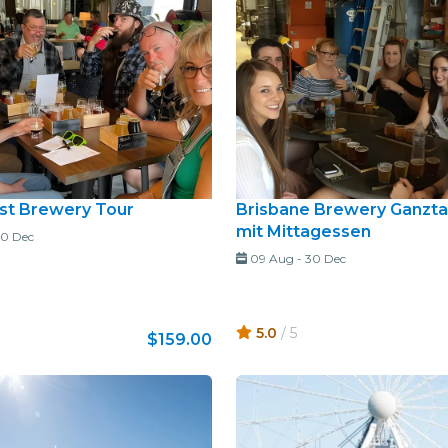
st Brewery Tour
Brisbane Brewery Ganzt
mit Mittagessen
0 Dec
09 Aug
-
30 Dec
5.0
/ 5
$159.00