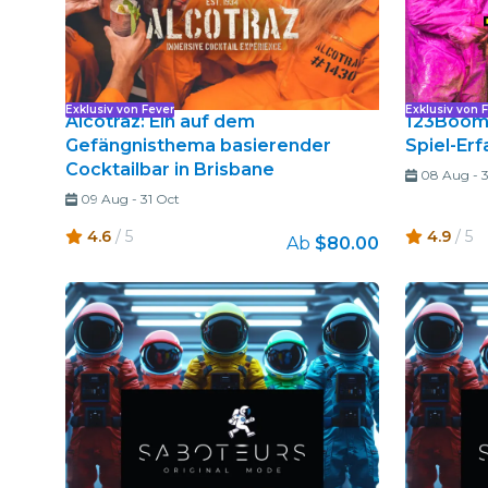
Exklusiv von Fever
Exklusiv von 
Alcotraz: Ein auf dem
123Boom!
Gefängnisthema basierender
Spiel-Erf
Cocktailbar in Brisbane
08 Aug
-
09 Aug
-
31 Oct
4.6
/ 5
4.9
/ 5
Ab
$80.00