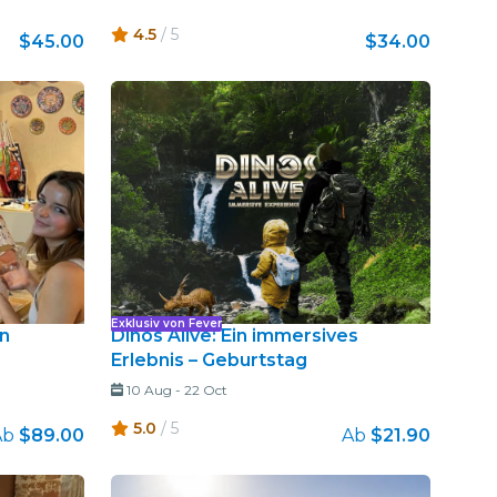
4.5
/ 5
$45.00
$34.00
Exklusiv von Fever
n
Dinos Alive: Ein immersives
Erlebnis – Geburtstag
10 Aug
-
22 Oct
5.0
/ 5
Ab
$89.00
Ab
$21.90