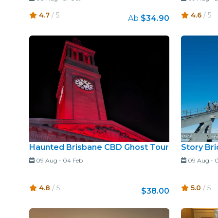
4.7
/ 5
4.6
/ 5
Ab
$34.90
Haunted Brisbane CBD Ghost Tour
Story Br
09 Aug
-
04 Feb
09 Aug
-
0
4.8
/ 5
5.0
/ 5
$38.00