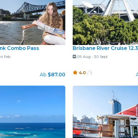
ank Combo Pass
Brisbane River Cruise 12
4 Feb
09 Aug
-
30 Sept
4.0
/ 5
Ab
$87.00