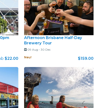
.30pm
Afternoon Brisbane Half-Day
Brewery Tour
09 Aug
-
30 Dec
Neu!
Ab
$22.00
$159.00