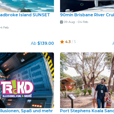
radbroke Island SUNSET
90min Brisbane River Cru
09 Aug
-
04 Feb
4 Feb
4.3
/ 5
Ab
$139.00
Illusionen, Spaß und mehr
Port Stephens Koala San