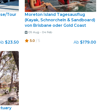
ise/Tour
Moreton Island Tagesausflug
(Kayak, Schnorcheln & Sandboard)
von Brisbane oder Gold Coast
09 Aug
-
04 Feb
5.0
/ 5
Ab
$23.50
Ab
$179.00
ctuary