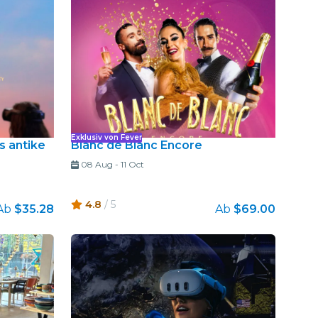
Exklusiv von Fever
s antike
Blanc de Blanc Encore
08 Aug
-
11 Oct
4.8
/ 5
Ab
$35.28
Ab
$69.00