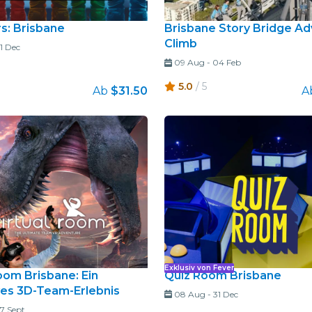
s: Brisbane
Brisbane Story Bridge A
Climb
1 Dec
09 Aug
-
04 Feb
5.0
/ 5
Ab
$31.50
A
Exklusiv von Fever
oom Brisbane: Ein
Quiz Room Brisbane
es 3D-Team-Erlebnis
08 Aug
-
31 Dec
7 Sept