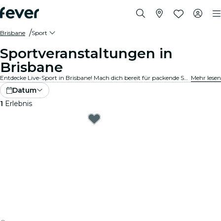
Brisbane
Sport
Sportveranstaltungen in
Brisbane
Entdecke Live-Sport in Brisbane! Mach dich bereit für packende Spiele in hochmodernen Stadien und Arenen. Spüre die Spannung in der Luft mit Tausenden von anderen Fans, wenn du deine Lieblingsteams anfeuerst. Lass dir keine Minute der Action entgehen!
Mehr lesen
Datum
1
Erlebnis