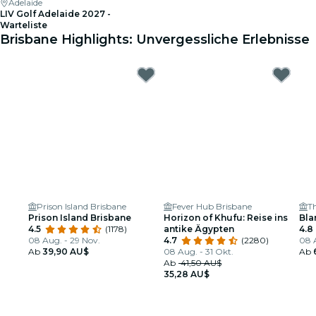
Adelaide
LIV Golf Adelaide 2027 -
Warteliste
Brisbane Highlights: Unvergessliche Erlebnisse
Prison Island Brisbane
Fever Hub Brisbane
Th
Prison Island Brisbane
Horizon of Khufu: Reise ins
Bla
4.5
(1178)
antike Ägypten
4.8
08 Aug. - 29 Nov.
4.7
(2280)
08 A
Ab
39,90 AU$
08 Aug. - 31 Okt.
Ab
Ab
41,50 AU$
35,28 AU$