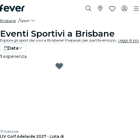
Brisbane
Sport
Eventi Sportivi a Brisbane
Esplora gli sport dal vivo a Brisbane! Preparati per partite emozionanti in stadi e arene all'avanguardia. Senti l'emozione nell'aria con migliaia di altri fan mentre tifi per le tue squadre preferite. Non perdere nemmeno un minuto dell'azione!
Leggi di più
Data
1
esperienza
Adelaide
LIV Golf Adelaide 2027 - Lista di