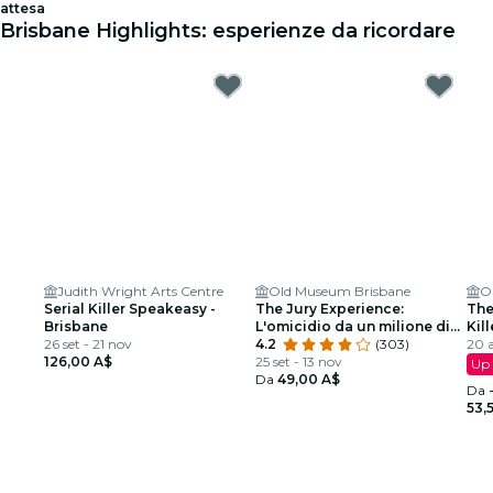
attesa
Brisbane Highlights: esperienze da ricordare
Judith Wright Arts Centre
Old Museum Brisbane
O
Serial Killer Speakeasy -
The Jury Experience:
The
Brisbane
L'omicidio da un milione di
Kill
26 set - 21 nov
dollari
4.2
(303)
20 
126,00 A$
25 set - 13 nov
Up 
Da
49,00 A$
Da
53,