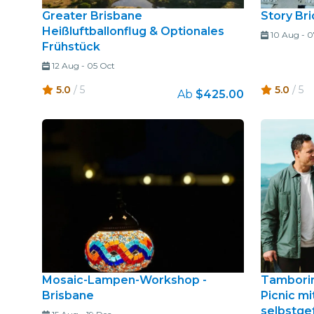
Greater Brisbane
Story Br
Heißluftballonflug & Optionales
10 Aug
-
0
Frühstück
12 Aug
-
05 Oct
5.0
/ 5
5.0
/ 5
Ab
$425.00
Mosaic-Lampen-Workshop -
Tamborin
Brisbane
Picnic mi
selbstge