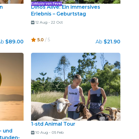
Exklusiv von Fever
n
Dinos Alive: Ein immersives
Erlebnis – Geburtstag
12 Aug
-
22 Oct
5.0
/ 5
Ab
$89.00
Ab
$21.90
1-std Animal Tour
- und
10 Aug
-
05 Feb
Stunden-