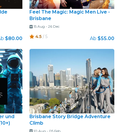
lde
Feel The Magic: Magic Men Live -
Brisbane
15 Aug
-
26 Dec
4.5
/ 5
Ab
$80.00
Ab
$55.00
er und
Brisbane Story Bridge Adventure
10+)
Climb
10 Aug
-
05 Feb