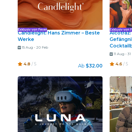
Exklusiv von Fever
Exklusiv von 
Candlelight: Hans Zimmer – Beste
Alcotraz:
Werke
Gefängni
Cocktailb
15 Aug
-
20 Feb
11 Aug
-
31
4.8
/ 5
4.6
/ 5
Ab
$32.00