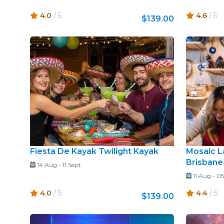
4.0
/ 5
4.6
/ 5
$139.00
Fiesta De Kayak Twilight Kayak
Mosaic L
Brisbane
14 Aug
-
11 Sept
11 Aug
-
05
4.0
/ 5
4.4
/ 5
$139.00