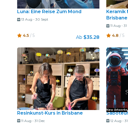
Luna: Eine Reise Zum Mond
Keramik M
Brisbane
13 Aug
-
30 Sept
11 Aug
-
31
4.5
/ 5
4.8
/ 5
Ab
$35.28
New Artworks
Resinkunst-Kurs in Brisbane
Saboteur
11 Aug
-
31 Dec
12 Aug
-
31