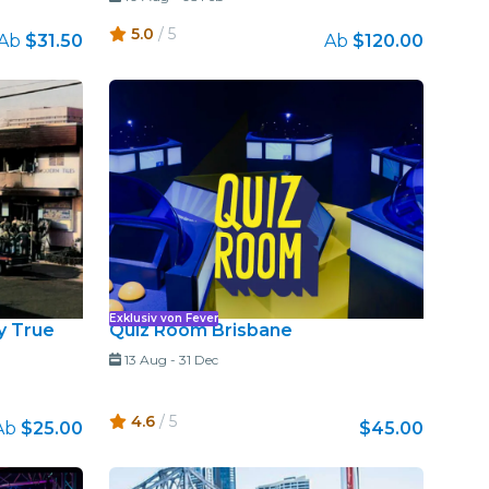
5.0
/ 5
Ab
$31.50
Ab
$120.00
Exklusiv von Fever
ey True
Quiz Room Brisbane
13 Aug
-
31 Dec
4.6
/ 5
Ab
$25.00
$45.00