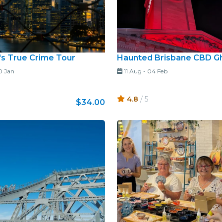
's True Crime Tour
Haunted Brisbane CBD G
0 Jan
11 Aug
-
04 Feb
4.8
/ 5
$34.00