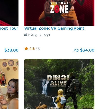
host Tour
Virtual Zone: VR Gaming Point
13 Aug
-
26 Sept
4.8
/ 5
$38.00
Ab
$34.00