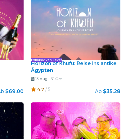
Exklusiv von Fever
Horizon of Khufu: Reise ins antike
Ägypten
13 Aug
-
31 Oct
4.7
/ 5
Ab
$69.00
Ab
$35.28