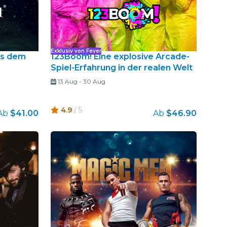
Exklusiv von Fever
us dem
123Boom! Eine explosive Arcade-
Spiel-Erfahrung in der realen Welt
13 Aug
-
30 Aug
4.9
/ 5
Ab
$41.00
Ab
$46.90