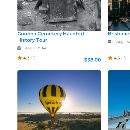
Goodna Cemetery Haunted
Brisbane
History Tour
14 Aug
-
3
15 Aug
-
30 Jan
4.3
/ 5
4.5
/ 5
$38.00