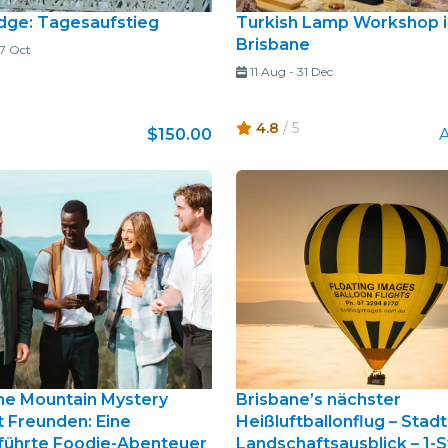
idge: Tagesaufstieg
Turkish Lamp Workshop i
Brisbane
7 Oct
11 Aug
-
31 Dec
4.8
/ 5
$150.00
e Mountain Mystery
Brisbane’s nächster
t Freunden: Eine
Heißluftballonflug – Stadt
führte Foodie-Abenteuer
Landschaftsausblick – 1-