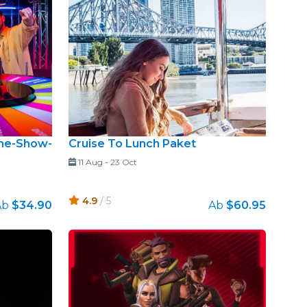
ame-Show-
Cruise To Lunch Paket
11 Aug
-
23 Oct
4.9
/ 5
Ab
$34.90
Ab
$60.95