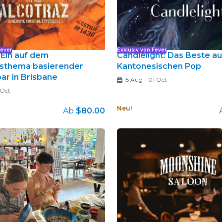
Fever
Exklusiv von Fever
 Ein auf dem
Candlelight: Das Beste a
sthema basierender
Kantonesischen Pop
ar in Brisbane
15 Aug
-
01 Oct
 Oct
Neu!
Ab
$80.00