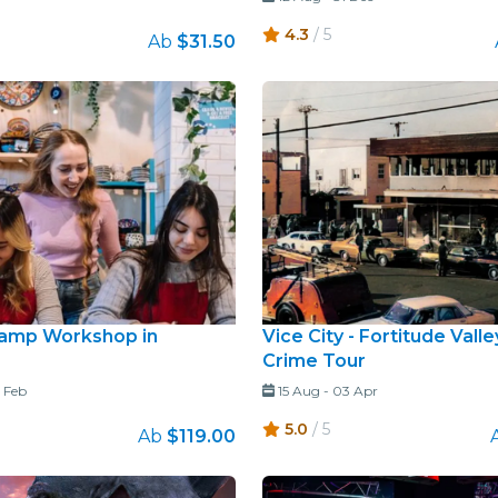
4.3
/ 5
Ab
$31.50
amp Workshop in
Vice City - Fortitude Vall
Crime Tour
 Feb
15 Aug
-
03 Apr
5.0
/ 5
Ab
$119.00