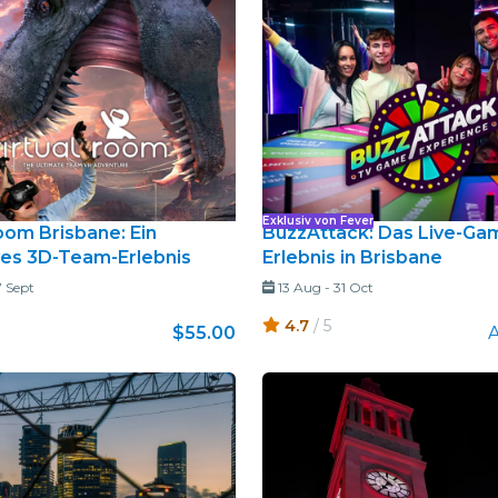
Exklusiv von Fever
oom Brisbane: Ein
BuzzAttack: Das Live-G
es 3D-Team-Erlebnis
Erlebnis in Brisbane
 Sept
13 Aug
-
31 Oct
4.7
/ 5
$55.00