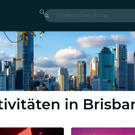
Entdecke
Live-Shows
Madrid
Candlelight
London
Erlebnisse und Städte
São Paulo
ivitäten in Brisb
Seoul
Stadttouren
Konzerte