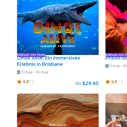
Exklusiv von Fever
Exklusiv von 
Dinos Alive: Ein immersives
Prison Is
Erlebnis in Brisbane
11 Aug
-
29
10 Aug
-
30 Aug
4.3
/ 5
4.5
/ 5
Ab
$29.90