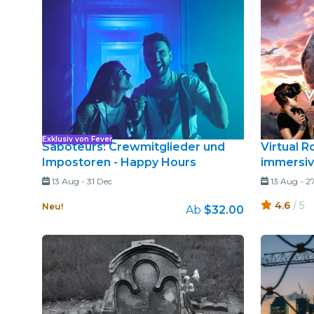
Exklusiv von Fever
Saboteurs: Crewmitglieder und
Virtual R
Impostoren - Happy Hours
immersiv
13 Aug
-
31 Dec
13 Aug
-
27
4.6
/ 5
Neu!
Ab
$32.00