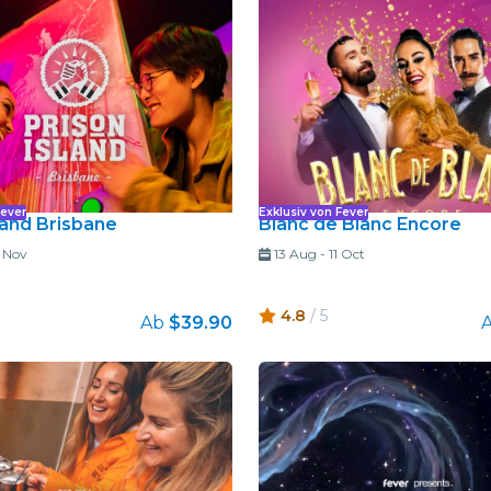
Restaurants
Kino
Fever
Exklusiv von Fever
land Brisbane
Blanc de Blanc Encore
 Nov
13 Aug
-
11 Oct
4.8
/ 5
Ab
$39.90