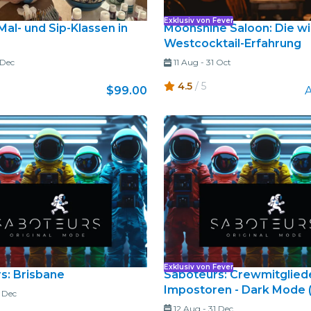
Exklusiv von Fever
al- und Sip-Klassen in
Moonshine Saloon: Die wi
Westcocktail-Erfahrung
 Dec
11 Aug
-
31 Oct
4.5
/ 5
$99.00
Exklusiv von Fever
s: Brisbane
Saboteurs: Crewmitglied
Impostoren - Dark Mode (
 Dec
12 Aug
-
31 Dec