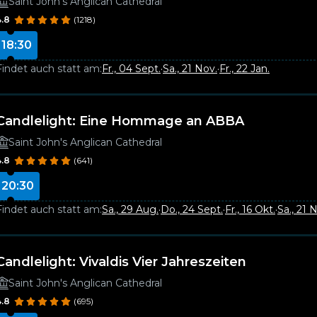
Saint John's Anglican Cathedral
4.8
(1218)
18:30
Findet auch statt am:
Fr., 04 Sept.
·
Sa., 21 Nov.
·
Fr., 22 Jan.
Candlelight: Eine Hommage an ABBA
Saint John's Anglican Cathedral
4.8
(641)
20:30
Findet auch statt am:
Sa., 29 Aug.
·
Do., 24 Sept.
·
Fr., 16 Okt.
·
Sa., 21 
Candlelight: Vivaldis Vier Jahreszeiten
Saint John's Anglican Cathedral
4.8
(695)