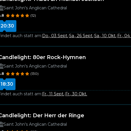
Saint John's Anglican Cathedral
4.8
(12)
20:30
Findet auch statt am:
Do., 03 Sept.
·
Sa., 26 Sept.
·
Sa., 10 Okt.
·
Fr., 04
Candlelight: 80er Rock-Hymnen
Saint John's Anglican Cathedral
4.8
(130)
18:30
Findet auch statt am:
Fr., 11 Sept.
·
Fr., 30 Okt.
Candlelight: Der Herr der Ringe
Saint John's Anglican Cathedral