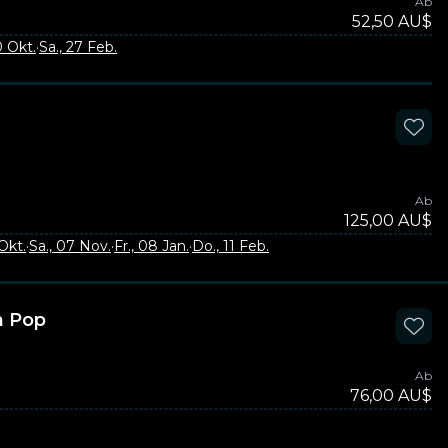
Ab
52,50 AU$
0 Okt.
·
Sa., 27 Feb.
Ab
125,00 AU$
Okt.
·
Sa., 07 Nov.
·
Fr., 08 Jan.
·
Do., 11 Feb.
n Pop
Ab
76,00 AU$