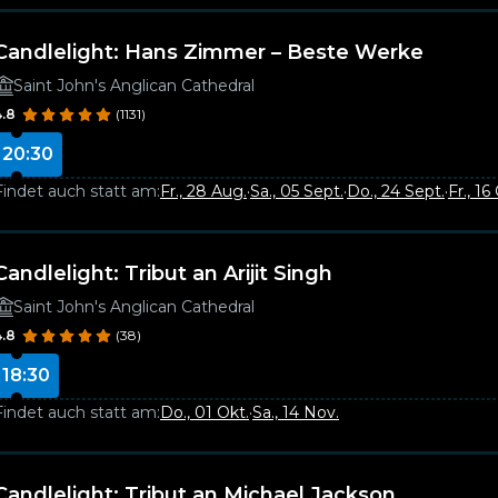
Candlelight: Hans Zimmer – Beste Werke
Saint John's Anglican Cathedral
4.8
(1131)
20:30
Findet auch statt am:
Fr., 28 Aug.
·
Sa., 05 Sept.
·
Do., 24 Sept.
·
Fr., 16
Candlelight: Tribut an Arijit Singh
Saint John's Anglican Cathedral
4.8
(38)
18:30
Findet auch statt am:
Do., 01 Okt.
·
Sa., 14 Nov.
Candlelight: Tribut an Michael Jackson