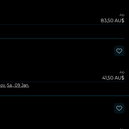
Ab
83,50 AU$
Ab
41,50 AU$
Nov.
·
Sa., 09 Jan.