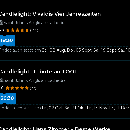
Candlelight: Vivaldis Vier Jahreszeiten
Saint John's Anglican Cathedral
4.8
(695)
18:30
Findet auch statt am:
Sa., 08 Aug.
·
Do., 03 Sept.
·
Sa., 19 Sept.
·
Sa., 1
Candlelight: Tribute an TOOL
Saint John's Anglican Cathedral
5.0
(27)
20:30
Findet auch statt am:
Fr., 02 Okt.
·
Sa., 31 Okt.
·
Fr., 13 Nov.
·
Fr., 11 Dez.
Candlelight: Hans Zimmer – Beste Werke