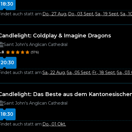
18:30
Findet auch statt am:
Do., 27 Aug.
·
Do., 03 Sept.
·
Sa., 19 Sept.
·
Sa., 1
Candlelight: Coldplay & Imagine Dragons
Saint John's Anglican Cathedral
4.8
(576)
20:30
Findet auch statt am:
Sa., 22 Aug.
·
Sa., 05 Sept.
·
Fr., 18 Sept.
·
Sa., 03 
Candlelight: Das Beste aus dem Kantonesische
Saint John's Anglican Cathedral
18:30
Findet auch statt am:
Do., 01 Okt.