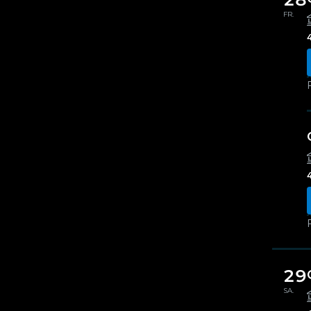
FR.
29
SA.