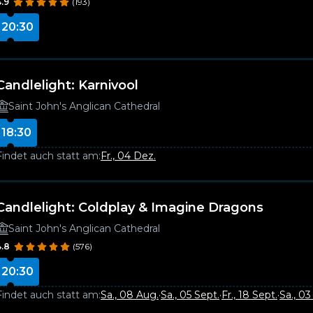
4.9
(193)
20:30
Candlelight: Karnivool
Saint John's Anglican Cathedral
18:30
Findet auch statt am:
Fr., 04 Dez.
Candlelight: Coldplay & Imagine Dragons
Saint John's Anglican Cathedral
4.8
(576)
20:30
Findet auch statt am:
Sa., 08 Aug.
·
Sa., 05 Sept.
·
Fr., 18 Sept.
·
Sa., 03