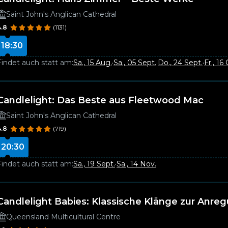
Saint John's Anglican Cathedral
4.8
(1131)
18:30
Findet auch statt am:
Sa., 15 Aug.
·
Sa., 05 Sept.
·
Do., 24 Sept.
·
Fr., 16
Candlelight: Das Beste aus Fleetwood Mac
Saint John's Anglican Cathedral
4.8
(719)
20:30
Findet auch statt am:
Sa., 19 Sept.
·
Sa., 14 Nov.
Candlelight Babies: Klassische Klänge zur Anreg
Queensland Multicultural Centre