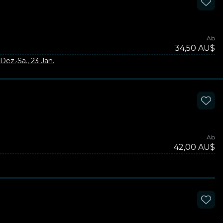
Ab
34,50 AU$
 Dez.
·
Sa., 23 Jan.
Ab
42,00 AU$