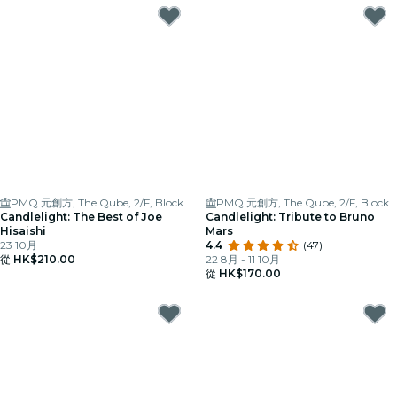
PMQ 元創方, The Qube, 2/F, Block A
PMQ 元創方, The Qube, 2/F, Block A
Candlelight: The Best of Joe
Candlelight: Tribute to Bruno
Hisaishi
Mars
23 10月
4.4
(47)
從
HK$210.00
22 8月 - 11 10月
從
HK$170.00