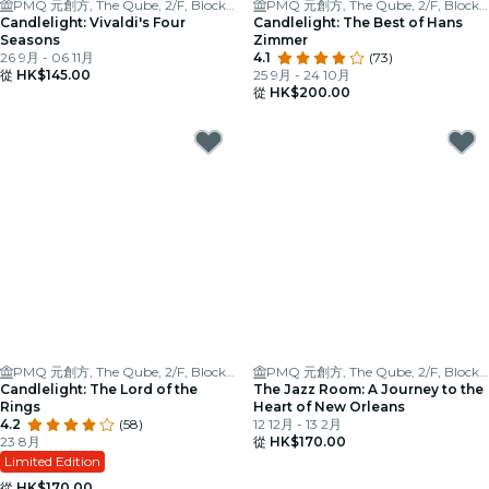
PMQ 元創方, The Qube, 2/F, Block A
PMQ 元創方, The Qube, 2/F, Block A
Candlelight: Vivaldi's Four
Candlelight: The Best of Hans
Seasons
Zimmer
26 9月 - 06 11月
4.1
(73)
從
HK$145.00
25 9月 - 24 10月
從
HK$200.00
PMQ 元創方, The Qube, 2/F, Block A
PMQ 元創方, The Qube, 2/F, Block A
Candlelight: The Lord of the
The Jazz Room: A Journey to the
Rings
Heart of New Orleans
4.2
(58)
12 12月 - 13 2月
23 8月
從
HK$170.00
Limited Edition
從
HK$170.00