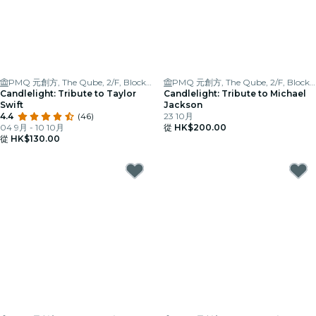
PMQ 元創方, The Qube, 2/F, Block A
PMQ 元創方, The Qube, 2/F, Block A
Candlelight: Tribute to Taylor
Candlelight: Tribute to Michael
Swift
Jackson
4.4
(46)
23 10月
04 9月 - 10 10月
從
HK$200.00
從
HK$130.00