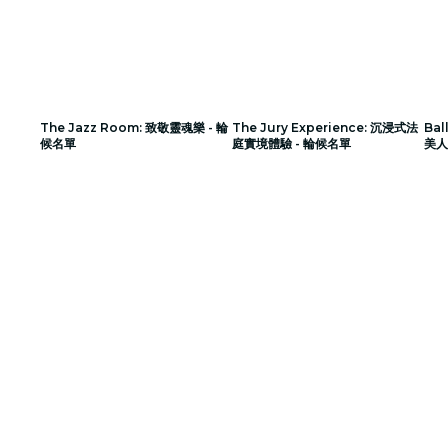
The Jazz Room: 致敬靈魂樂 - 輪
The Jury Experience: 沉浸式法
Bal
候名單
庭實境體驗 - 輪候名單