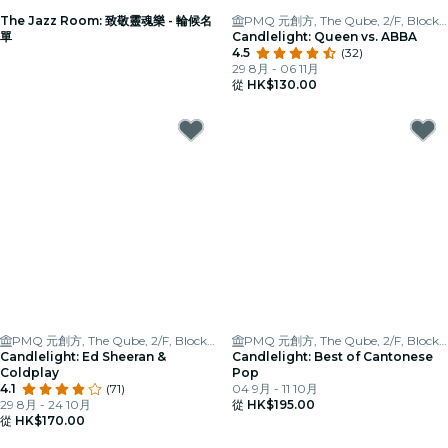
The Jazz Room: 致敬靈魂樂 - 輪候名
PMQ 元創方, The Qube, 2/F, Block A
單
Candlelight: Queen vs. ABBA
4.5
(32)
29 8月 - 06 11月
從
HK$130.00
PMQ 元創方, The Qube, 2/F, Block A
PMQ 元創方, The Qube, 2/F, Block A
Candlelight: Ed Sheeran &
Candlelight: Best of Cantonese
Coldplay
Pop
4.1
(71)
04 9月 - 11 10月
29 8月 - 24 10月
從
HK$195.00
從
HK$170.00