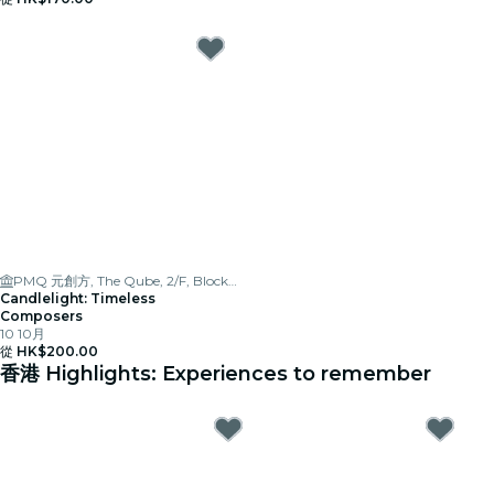
PMQ 元創方, The Qube, 2/F, Block A
Candlelight: Timeless
Composers
10 10月
從
HK$200.00
香港 Highlights: Experiences to remember