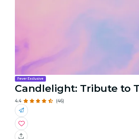
Fever Exclusive
Candlelight: Tribute to 
4.4
(46)