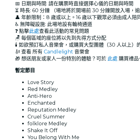
📅 日期與時間: 請在購票時直接選擇心儀的日期與時間
⏳ 時長: 60 分鐘 （場地將於開場前 30 分鐘開放入場
👤 年齡限制：8 歲或以上。16 歲以下觀眾必須由成人陪
♿ 無障礙設施: 此場地設有輪椅通道
❓ 點擊
此處
查看此活動的常見問題
🪑 每個區域的座位將以先到先得方式分配
🕯️ 如欲預訂私人音樂會，或購買大型團體（30 人以上
🎻 查看 所有
Candlelight
音樂會
🎁 想送朋友或家人一份特別的體驗？可於
此處
購買禮品
暫定節目
Love Story
Red Medley
Anti-Hero
Enchanted
Reputation Medley
Cruel Summer
folklore Medley
Shake It Off
You Belong With Me