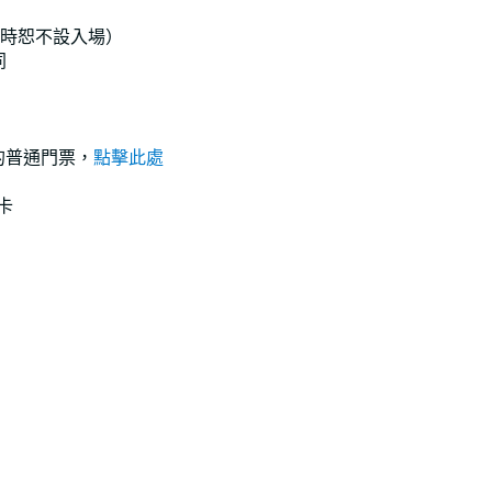
，逾時恕不設入場）
同
）的普通門票，
點擊此處
卡