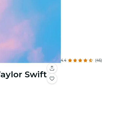
4.4
(46)
Taylor Swift