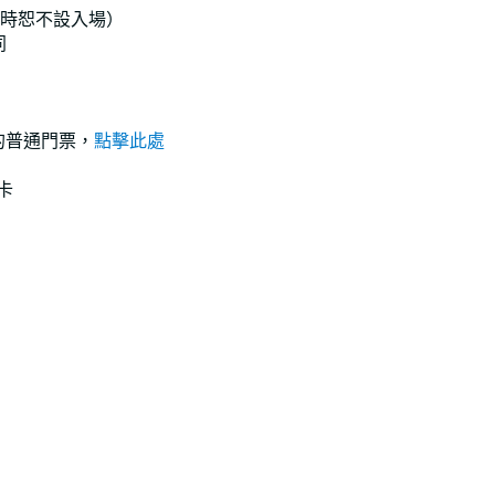
，逾時恕不設入場）
同
）的普通門票，
點擊此處
卡