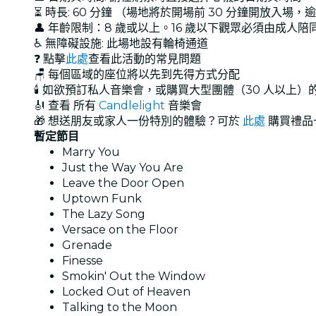
⏳ 時長: 60 分鐘 （場地將於開場前 30 分鐘開放入場
👤 年齡限制：8 歲或以上。16 歲以下觀眾必須由成人陪
♿ 無障礙設施: 此場地設有輪椅通道
❓ 點擊
此處
查看此活動的常見問題
🪑 每個區域的座位將以先到先得方式分配
🕯️ 如欲預訂私人音樂會，或購買大型團體（30 人以上
🎻 查看 所有
Candlelight
音樂會
🎁 想送朋友或家人一份特別的體驗？可於
此處
購買禮品
暫定節目
Marry You
Just the Way You Are
Leave the Door Open
Uptown Funk
The Lazy Song
Versace on the Floor
Grenade
Finesse
Smokin' Out the Window
Locked Out of Heaven
Talking to the Moon