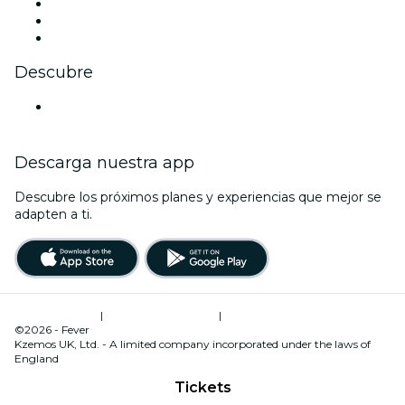
TikTok
LinkedIn
Youtube
Descubre
Locales y espacios de eventos en Hong Kong
Descarga nuestra app
Descubre los próximos planes y experiencias que mejor se
adapten a ti.
Términos de uso
|
Política de privacidad
|
Administrador de cookies
©2026 - Fever
Kzemos UK, Ltd. - A limited company incorporated under the laws of
England
Tickets