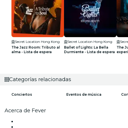
Secret Location Hong Kong
Secret Location Hong Kong
Secr
The Jazz Room: Tributo al
Ballet of Lights: La Bella
The Ju
alma - Lista de espera
Durmiente - Lista de espera
experi
Lista 
Categorías relacionadas
Conciertos
Eventos de música
Con
Acerca de Fever
Prensa
Únete al equipo