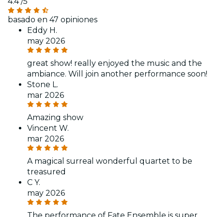
4.4
/5
basado en 47 opiniones
Eddy H.
may 2026
great show! really enjoyed the music and the
ambiance. Will join another performance soon!
Stone L.
mar 2026
Amazing show
Vincent W.
mar 2026
A magical surreal wonderful quartet to be
treasured
C Y.
may 2026
The performance of Fate Ensemble is super