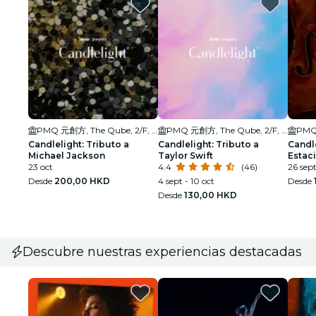
PMQ 元創方, The Qube, 2/F, Block A
PMQ 元創方, The Qube, 2/F, Block A
Candlelight: Tributo a
Candlelight: Tributo a
Candle
Michael Jackson
Taylor Swift
Estaci
23 oct
4.4
(46)
26 sept
Desde
200,00 HKD
4 sept - 10 oct
Desde
Desde
130,00 HKD
Descubre nuestras experiencias destacadas