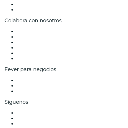
Tarjetas Regalo
Centro de asistencia
Colabora con nosotros
Gestiona tu evento
Publica tu evento
Eventos y beneficios para empresas
Programa de Afiliados
Programa de embajadores e influencers
Colaboraciones de marca
Fever para negocios
Eventos privados y entradas de grupo
Beneficios corporativos
Tarjetas y cupones de regalo corporativos
Síguenos
Facebook
X (Twitter)
Instagram