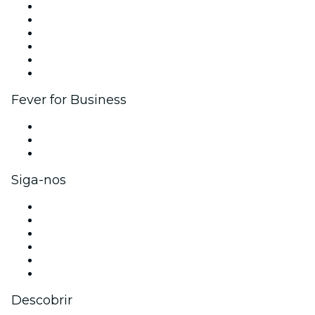
Gerencie seu evento
Publique seu evento
Eventos corporativos e benefícios
Programa de Afiliados
Programa de embaixadores e influencers
Parcerias
Fever for Business
Eventos privados e ingressos para grupos
Benefícios para as empresas
Cartões-presente e vouchers para empresas
Siga-nos
Facebook
X (Twitter)
Instagram
TikTok
LinkedIn
YouTube
Descobrir