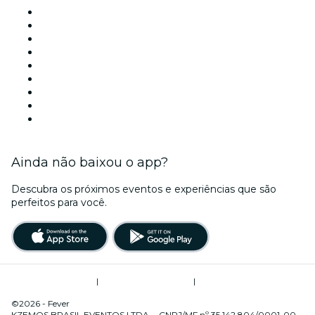
Locais de eventos - São Paulo
Brasil
Hoje
Amanhã
Esta semana
Neste fim de semana
Halloween
Dia dos Namorados
Natal
Ainda não baixou o app?
Descubra os próximos eventos e experiências que são
perfeitos para você.
Termos de Utilização
|
Política de Privacidade
|
Gerenciamento de Cookies
©2026 - Fever
KZEMOS BRASIL EVENTOS LTDA. - CNPJ/MF nº 35.142.804/0001-00