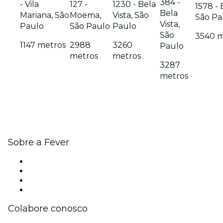
384 -
- Vila
127 -
1230 - Bela
1578 - 
Bela
Mariana, São
Moema,
Vista, São
São Pa
Vista,
Paulo
São Paulo
Paulo
São
3540 m
1147 metros
2988
3260
Paulo
metros
metros
3287
metros
Sobre a Fever
Imprensa
Carreiras
Cartões-Presente
Central de Ajuda
Colabore conosco