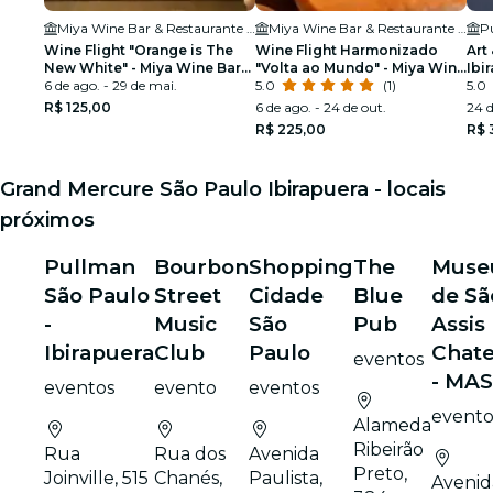
Miya Wine Bar & Restaurante (Moema)
Miya Wine Bar & Restaurante (Moema)
Wine Flight "Orange is The
Wine Flight Harmonizado
Art
New White" - Miya Wine Bar
"Volta ao Mundo" - Miya Wine
Ibi
Moema
6 de ago. - 29 de mai.
Bar Moema
5.0
(1)
5.0
R$ 125,00
6 de ago. - 24 de out.
24 d
R$ 225,00
R$ 
Grand Mercure São Paulo Ibirapuera - locais
próximos
Pullman
Bourbon
Shopping
The
Museu
São Paulo
Street
Cidade
Blue
de Sã
-
Music
São
Pub
Assis
Ibirapuera
Club
Paulo
Chat
eventos
- MA
eventos
evento
eventos
evento
Alameda
Ribeirão
Rua
Rua dos
Avenida
Preto,
Joinville, 515
Chanés,
Paulista,
Avenida