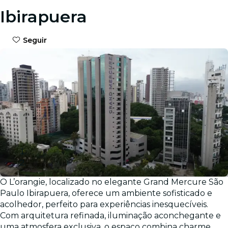
Ibirapuera
Seguir
O L’orangie, localizado no elegante Grand Mercure São
Galeria
Paulo Ibirapuera, oferece um ambiente sofisticado e
acolhedor, perfeito para experiências inesquecíveis.
Com arquitetura refinada, iluminação aconchegante e
uma atmosfera exclusiva, o espaço combina charme,