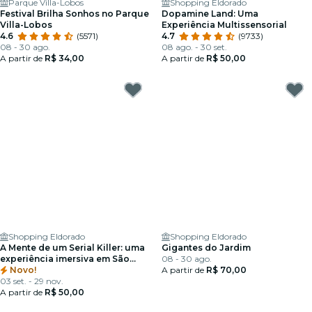
Parque Villa-Lobos
Shopping Eldorado
Festival Brilha Sonhos no Parque
Dopamine Land: Uma
Villa-Lobos
Experiência Multissensorial
4.6
(5571)
4.7
(9733)
08 - 30 ago.
08 ago. - 30 set.
A partir de
R$ 34,00
A partir de
R$ 50,00
Shopping Eldorado
Shopping Eldorado
A Mente de um Serial Killer: uma
Gigantes do Jardim
experiência imersiva em São
08 - 30 ago.
Paulo
Novo!
A partir de
R$ 70,00
03 set. - 29 nov.
A partir de
R$ 50,00