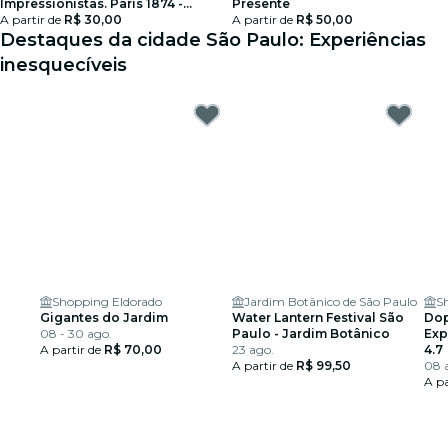
Impressionistas. Paris 1874 -
Presente
Cartão-Presente
A partir de
R$ 30,00
A partir de
R$ 50,00
Destaques da cidade São Paulo: Experiências
inesquecíveis
Shopping Eldorado
Jardim Botânico de São Paulo
S
Gigantes do Jardim
Water Lantern Festival São
Dop
08 - 30 ago.
Paulo - Jardim Botânico
Exp
A partir de
R$ 70,00
23 ago.
4.7
A partir de
R$ 99,50
08 a
A pa