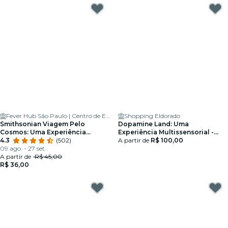
Fever Hub São Paulo | Centro de Experiências Imersivas
Shopping Eldorado
Smithsonian Viagem Pelo
Dopamine Land: Uma
Cosmos: Uma Experiência
Experiência Multissensorial -
Imersiva
4.3
(502)
Cartão-Presente
A partir de
R$ 100,00
09 ago. - 27 set.
A partir de
R$ 45,00
R$ 36,00