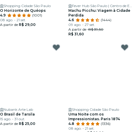
Shopping Cidade São Paulo
Fever Hub São Paulo | Centro de Experiências Imersivas
O Horizonte de Quéops
Machu Picchu: Viagem à Cidade
4.9
(1001)
Perdida
08 ago. - 21 set.
4.6
(1444)
A partir de
R$ 29,00
09 ago. - 27 set.
A partir de
R$ 39,50
R$ 31,60
Nubank Arte Lab
Shopping Cidade São Paulo
O Brasil de Tarsila
Uma Noite com os
15 ago. - 31 out.
Impressionistas. Paris 1874
A partir de
R$ 25,00
4.8
(1336)
08 ago. - 21 set.