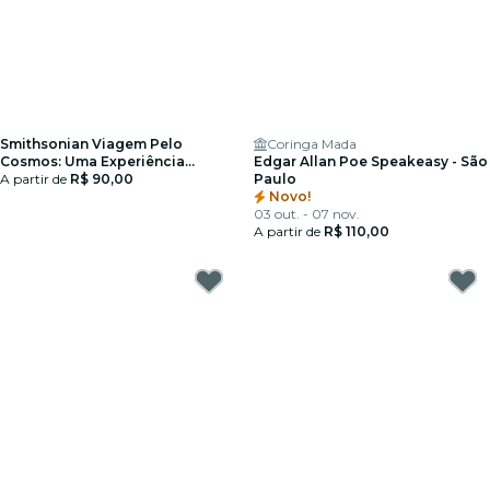
Smithsonian Viagem Pelo
Coringa Mada
Cosmos: Uma Experiência
Edgar Allan Poe Speakeasy - São
Imersiva - Cartão-Presente
A partir de
R$ 90,00
Paulo
Novo!
03 out. - 07 nov.
A partir de
R$ 110,00