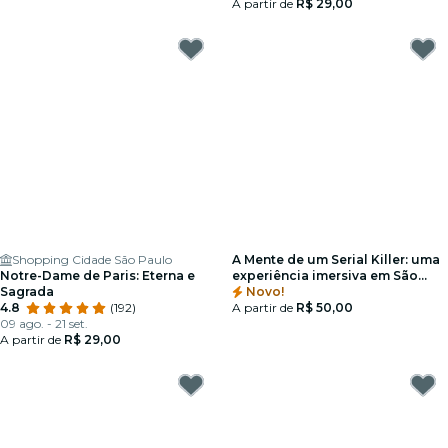
A partir de
R$ 29,00
Shopping Cidade São Paulo
A Mente de um Serial Killer: uma
Notre-Dame de Paris: Eterna e
experiência imersiva em São
Sagrada
Paulo - Cartão-Presente
Novo!
4.8
(192)
A partir de
R$ 50,00
09 ago. - 21 set.
A partir de
R$ 29,00