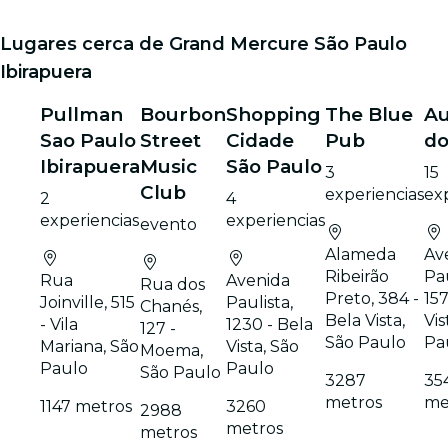
Lugares cerca de Grand Mercure São Paulo
Ibirapuera
Pullman
Bourbon
Shopping
The Blue
Au
Sao Paulo
Street
Cidade
Pub
d
Ibirapuera
Music
São Paulo
3
15
Club
experiencias
ex
2
4
experiencias
experiencias
evento
Alameda
Av
Ribeirão
Pau
Rua
Avenida
Rua dos
Preto, 384 -
157
Joinville, 515
Paulista,
Chanés,
Bela Vista,
Vis
- Vila
1230 - Bela
127 -
São Paulo
Pa
Mariana, São
Vista, São
Moema,
Paulo
Paulo
São Paulo
3287
35
metros
me
1147 metros
3260
2988
metros
metros