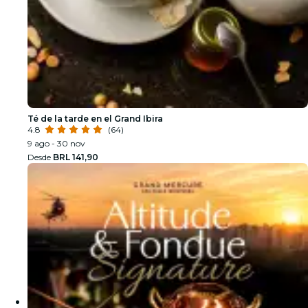
Té de la tarde en el Grand Ibira
4.8
(64)
9 ago - 30 nov
Desde
BRL 141,90