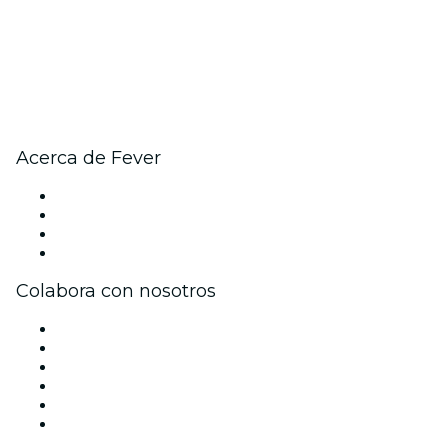
Acerca de Fever
Prensa
Únete al equipo
Tarjetas Regalo
Centro de asistencia
Colabora con nosotros
Gestiona tu evento
Publica tu evento
Eventos y beneficios para empresas
Programa de Afiliados
Programa de embajadores e influencers
Colaboraciones de marca