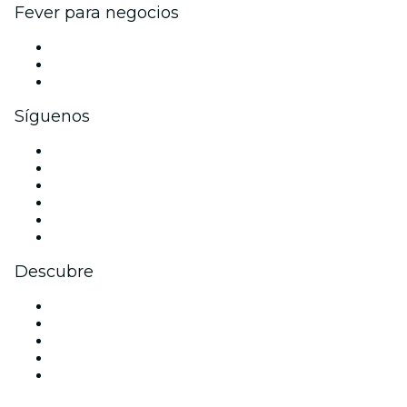
Fever para negocios
Eventos privados y boletos de grupo
Beneficios corporativos
Tarjetas y cupones de regalo corporativos
Síguenos
Facebook
X (Twitter)
Instagram
TikTok
LinkedIn
Youtube
Descubre
Locales y espacios de eventos en Sao Paulo
Hoy
Mañana
Esta semana
Este fin de semana