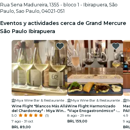
Rua Sena Madureira, 1355 - bloco 1 - Ibirapuera, São
Paulo, Sao Paulo, 04021-051
Eventos y actividades cerca de Grand Mercure
São Paulo Ibirapuera
Miya Wine Bar & Restaurante (Moema)
Miya Wine Bar & Restaurante (Moema)
Ru
Wine Flight "Blancos Más Allá
Wine Flight Harmonizado
Mac
del Chardonnay" - Miya Wine
"Viaje Enogastronómico" -
PAI
Bar Moema
5.0
(1)
Miya Wine Bar Moema
8 ago - 29 ene
4.9
7 ago - 31 oct
BRL 159,00
9 a
BRL 89,00
BRL