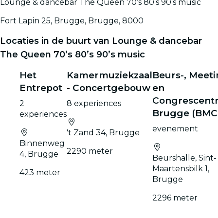
Lounge & dancebar The Queen 70’s 80’s 90’s music
Fort Lapin 25, Brugge, Brugge, 8000
Locaties in de buurt van Lounge & dancebar
The Queen 70’s 80’s 90’s music
Het
Kamermuziekzaal
Beurs-, Meeti
Entrepot
- Concertgebouw
en
Congrescent
2
8 experiences
Brugge (BMC
experiences
evenement
't Zand 34, Brugge
Binnenweg
2290 meter
4, Brugge
Beurshalle, Sint-
Maartensbilk 1,
423 meter
Brugge
2296 meter