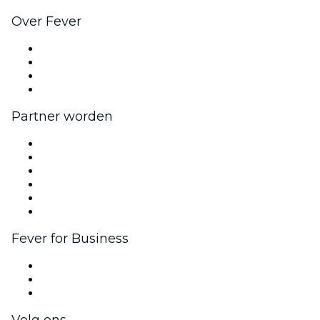
Over Fever
Pers
Kom bij ons werken
Cadeaubonnen
Helpcentrum
Partner worden
Beheer je evenement
Publiceer je evenement
Bedrijfsevenementen & -voordelen
Affiliate programma
Programma voor Ambassadeurs en Influencers
Samenwerkingen
Fever for Business
Privé-evenementen & tickets voor groepen
Bedrijfsvoordelen
Cadeaubonnen & vouchers voor bedrijven
Volg ons