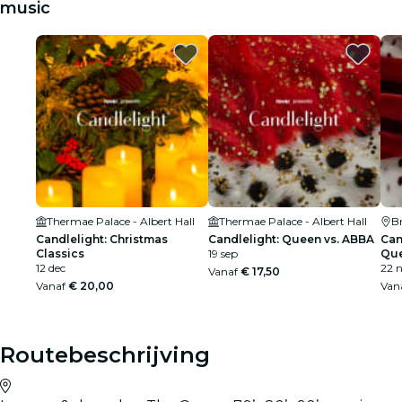
music
Thermae Palace - Albert Hall
Thermae Palace - Albert Hall
B
Candlelight: Christmas
Candlelight: Queen vs. ABBA
Can
Classics
19 sep
Qu
12 dec
22 
Vanaf
€ 17,50
Vanaf
€ 20,00
Van
Routebeschrijving