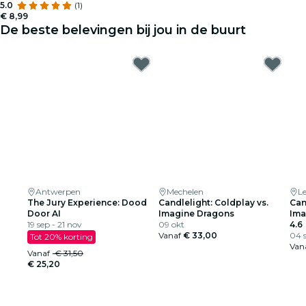
5.0
(1)
€ 8,99
De beste belevingen bij jou in de buurt
Antwerpen
Mechelen
L
The Jury Experience: Dood
Candlelight: Coldplay vs.
Can
Door AI
Imagine Dragons
Ima
19 sep - 21 nov
09 okt
4.6
Vanaf
€ 33,00
04 s
Tot 20% korting
Van
Vanaf
€ 31,50
€ 25,20