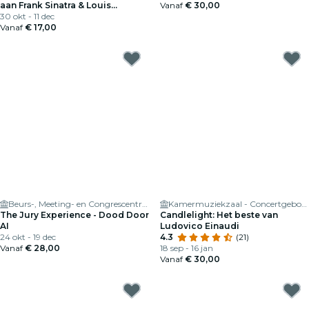
aan Frank Sinatra & Louis
Vanaf
€ 30,00
Armstrong
30 okt - 11 dec
Vanaf
€ 17,00
Beurs-, Meeting- en Congrescentrum Brugge (BMCC)
Kamermuziekzaal - Concertgebouw
The Jury Experience - Dood Door
Candlelight: Het beste van
AI
Ludovico Einaudi
24 okt - 19 dec
4.3
(21)
Vanaf
€ 28,00
18 sep - 16 jan
Vanaf
€ 30,00