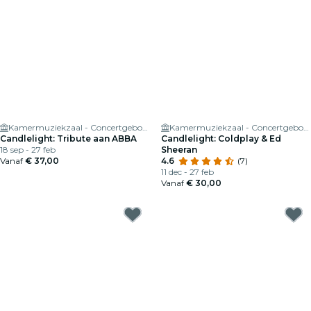
Kamermuziekzaal - Concertgebouw
Kamermuziekzaal - Concertgebouw
Candlelight: Tribute aan ABBA
Candlelight: Coldplay & Ed
18 sep - 27 feb
Sheeran
Vanaf
€ 37,00
4.6
(7)
11 dec - 27 feb
Vanaf
€ 30,00