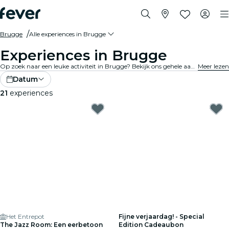
Brugge
Alle experiences in Brugge
Experiences in Brugge
Op zoek naar een leuke activiteit in Brugge? Bekijk ons ​​gehele aanbod en vind de beste experiences en activiteiten in de stad op dit moment.
Meer lezen
Datum
21
experiences
Het Entrepot
Fijne verjaardag! - Special
The Jazz Room: Een eerbetoon
Edition Cadeaubon