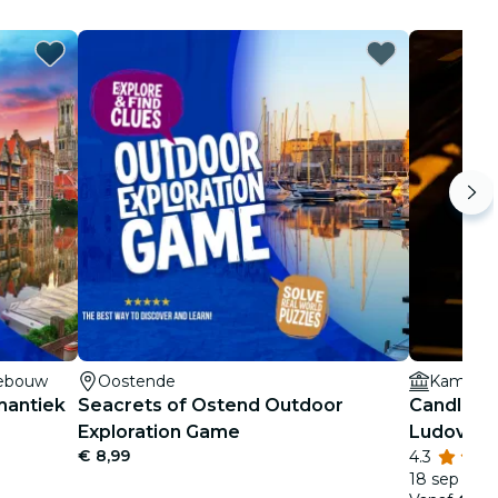
gebouw
Oostende
Kamermu
mantiek
Seacrets of Ostend Outdoor
Candlelig
Exploration Game
Ludovico 
€ 8,99
4.3
18 sep - 16 