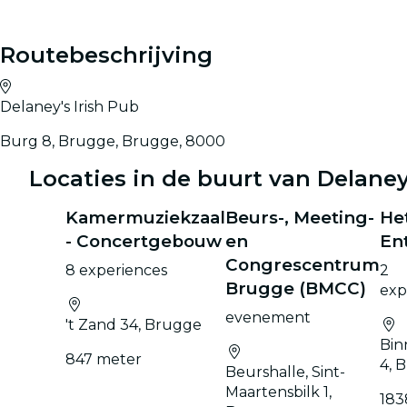
Routebeschrijving
Delaney's Irish Pub
Burg 8, Brugge, Brugge, 8000
Locaties in de buurt van Delaney
Kamermuziekzaal
Beurs-, Meeting-
He
- Concertgebouw
en
En
Congrescentrum
8 experiences
2
Brugge (BMCC)
exp
evenement
't Zand 34, Brugge
Bi
847 meter
4, 
Beurshalle, Sint-
Maartensbilk 1,
183