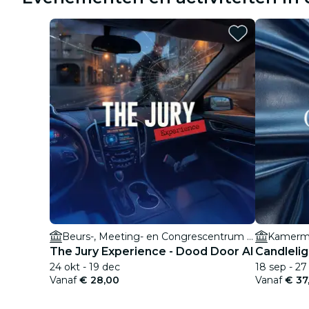
Beurs-, Meeting- en Congrescentrum Brugge (BMCC)
Kamermu
The Jury Experience - Dood Door AI
Candlelig
24 okt - 19 dec
18 sep - 27
Vanaf
€ 28,00
Vanaf
€ 37