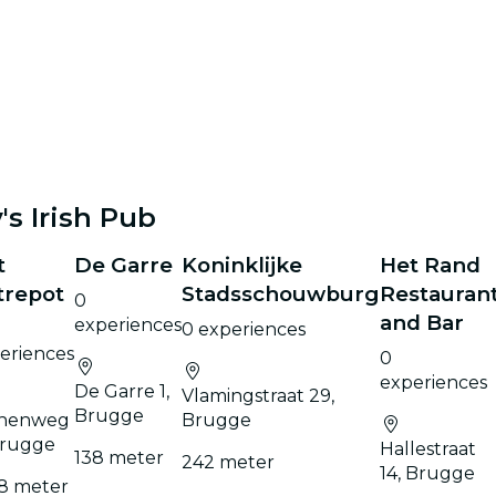
's Irish Pub
t
De Garre
Koninklijke
Het Rand
trepot
Stadsschouwburg
Restauran
0
and Bar
experiences
0 experiences
eriences
0
experiences
De Garre 1,
Vlamingstraat 29,
Brugge
nnenweg
Brugge
Brugge
Hallestraat
138 meter
242 meter
14, Brugge
8 meter