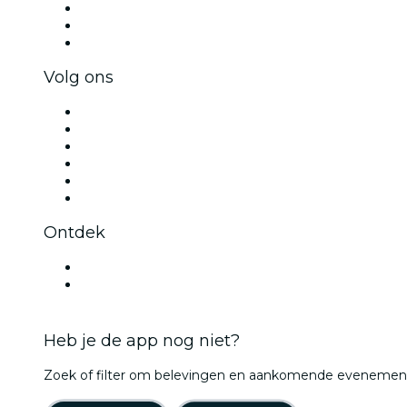
Privé-evenementen & tickets voor groepen
Bedrijfsvoordelen
Cadeaubonnen & vouchers voor bedrijven
Volg ons
Facebook
X (Twitter)
Instagram
TikTok
LinkedIn
YouTube
Ontdek
Evenementenlocaties in Brugge
België
Heb je de app nog niet?
Zoek of filter om belevingen en aankomende evenementen