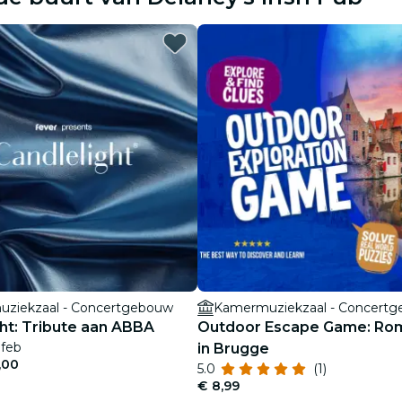
restaurants
film
ziekzaal - Concertgebouw
Kamermuziekzaal - Concert
ht: Tribute aan ABBA
Outdoor Escape Game: Ro
 feb
in Brugge
,00
5.0
(1)
€ 8,99