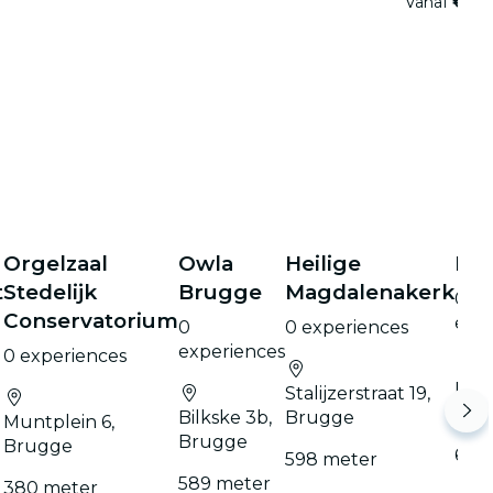
Vanaf
€ 30
Orgelzaal
Owla
Heilige
De 
t
Stedelijk
Brugge
Magdalenakerk
0
Conservatorium
exp
0
0 experiences
experiences
0 experiences
Lang
Stalijzerstraat 19,
69,
Bilkske 3b,
Brugge
Muntplein 6,
Brugge
Brugge
611 
598 meter
589 meter
380 meter