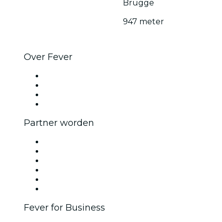
Brugge
947 meter
Over Fever
Pers
Kom bij ons werken
Cadeaubonnen
Helpcentrum
Partner worden
Beheer je evenement
Publiceer je evenement
Bedrijfsevenementen & -voordelen
Affiliate programma
Programma voor Ambassadeurs en Influencers
Samenwerkingen
Fever for Business