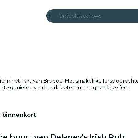
Ontdek
liveshows
Madrid
Candlelight
Londen
experiences en steden
pub in het hart van Brugge. Met smakelijke Ierse gerecht
São Paulo
te genieten van heerlijk eten in een gezellige sfeer.
tentoonstellingen
Seoul
n binnenkort
stedentours
de buurt van Delaney's Irish Pub
concerten