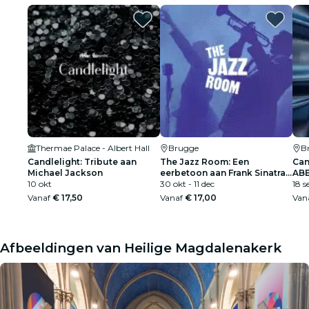
Thermae Palace - Albert Hall
Brugge
B
Candlelight: Tribute aan
The Jazz Room: Een
Can
Michael Jackson
eerbetoon aan Frank Sinatra
AB
10 okt
& Louis Armstrong
30 okt - 11 dec
18 s
Vanaf
€ 17,50
Vanaf
€ 17,00
Van
Afbeeldingen van Heilige Magdalenakerk