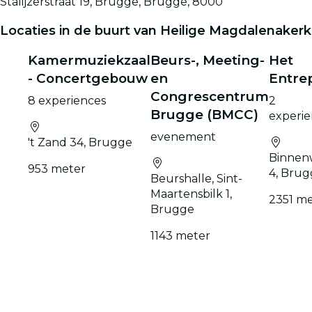
Stalijzerstraat 19, Brugge, Brugge, 8000
Locaties in de buurt van Heilige Magdalenakerk
Kamermuziekzaal
Beurs-, Meeting-
Het
- Concertgebouw
en
Entre
Congrescentrum
8 experiences
2
Brugge (BMCC)
experie
evenement
't Zand 34, Brugge
Binnen
953 meter
4, Bru
Beurshalle, Sint-
Maartensbilk 1,
2351 m
Brugge
1143 meter