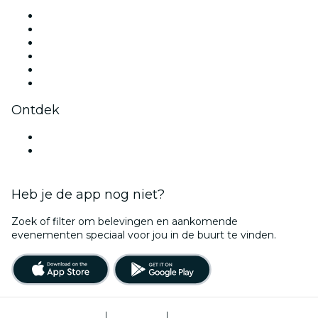
Facebook
X (Twitter)
Instagram
TikTok
LinkedIn
YouTube
Ontdek
Evenementenlocaties in Brugge
België
Heb je de app nog niet?
Zoek of filter om belevingen en aankomende
evenementen speciaal voor jou in de buurt te vinden.
Gebruiksvoorwaarden
|
Privacybeleid
|
Cookiebeheer