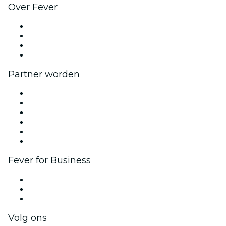
Over Fever
Pers
Kom bij ons werken
Cadeaubonnen
Helpcentrum
Partner worden
Beheer je evenement
Publiceer je evenement
Bedrijfsevenementen & -voordelen
Affiliate programma
Programma voor Ambassadeurs en Influencers
Samenwerkingen
Fever for Business
Privé-evenementen & tickets voor groepen
Bedrijfsvoordelen
Cadeaubonnen & vouchers voor bedrijven
Volg ons