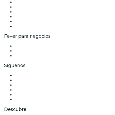
Gestiona tu evento
Publica tu evento
Eventos y beneficios para empresas
Programa de Afiliados
Programa de embajadores e influencers
Colaboraciones de marca
Fever para negocios
Eventos privados y entradas de grupo
Beneficios corporativos
Tarjetas y cupones de regalo corporativos
Síguenos
Facebook
X (Twitter)
Instagram
TikTok
LinkedIn
Youtube
Descubre