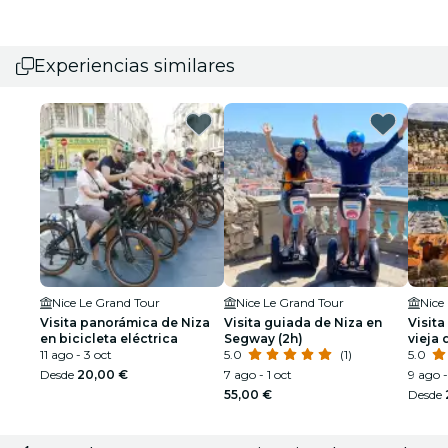
Experiencias similares
Nice Le Grand Tour
Nice Le Grand Tour
Nice
Visita panorámica de Niza
Visita guiada de Niza en
Visita
en bicicleta eléctrica
Segway (2h)
vieja 
11 ago - 3 oct
5.0
(1)
Castil
5.0
Desde
20,00 €
7 ago - 1 oct
9 ago -
55,00 €
Desde