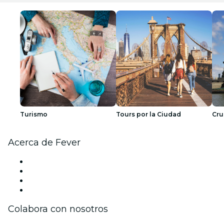
Turismo
Tours por la Ciudad
Cru
Acerca de Fever
Prensa
Únete al equipo
Tarjetas Regalo
Centro de asistencia
Colabora con nosotros