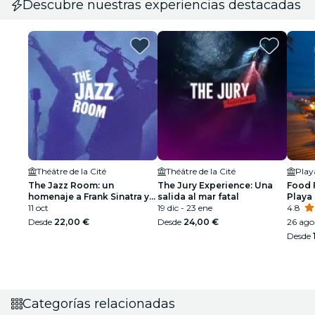
Descubre nuestras experiencias destacadas
Théâtre de la Cité
Théâtre de la Cité
Pla
The Jazz Room: un
The Jury Experience: Una
Food 
homenaje a Frank Sinatra y
salida al mar fatal
Playa
Louis Armstrong
11 oct
19 dic - 23 ene
4.8
Desde
22,00 €
Desde
24,00 €
26 ago
Desde
Categorías relacionadas