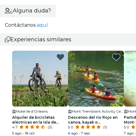
¿Alguna duda?
Contáctanos
aquí
Experiencias similares
Motel Ile d'Orleans
Mont Tremblant Activity Centre
Mont
Alquiler de bicicletas
Descenso del río Rojo en
Partid
eléctricas en la Isla de
canoa, kayak o
Mont-
Orléans
4.7
(3)
paddleboard
5.0
(1)
5.0
5 ago - 18 oct
6 ago - 7 sep
7 ago -