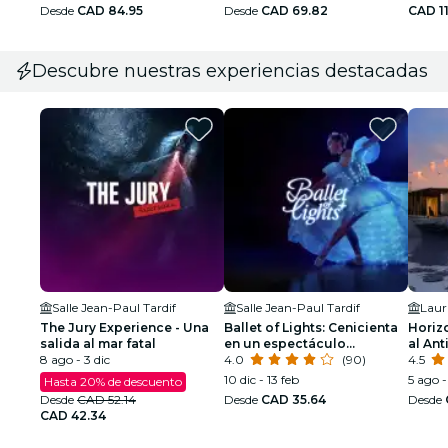
Desde
CAD 84.95
Desde
CAD 69.82
CAD 11
Descubre nuestras experiencias destacadas
Salle Jean-Paul Tardif
Salle Jean-Paul Tardif
Laur
The Jury Experience - Una
Ballet of Lights: Cenicienta
Horiz
salida al mar fatal
en un espectáculo
al An
8 ago - 3 dic
deslumbrante
4.0
(90)
4.5
10 dic - 13 feb
5 ago -
Hasta 20% de descuento
Desde
CAD 52.14
Desde
CAD 35.64
Desde
CAD 42.34