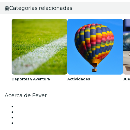
Categorías relacionadas
Deportes y Aventura
Actividades
Ju
Acerca de Fever
Prensa
Únete al equipo
Tarjetas Regalo
Centro de asistencia