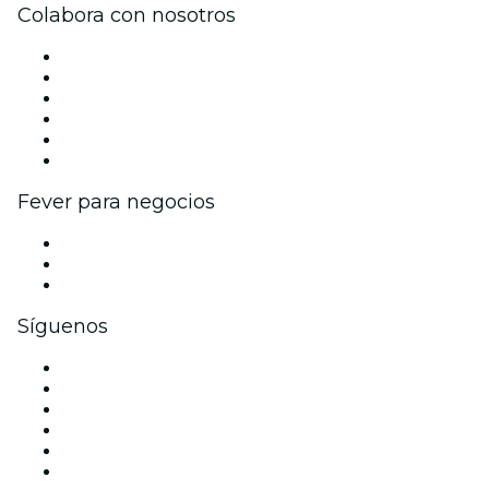
Colabora con nosotros
Gestiona tu evento
Publica tu evento
Eventos y beneficios para empresas
Programa de Afiliados
Programa de embajadores e influencers
Colaboraciones de marca
Fever para negocios
Eventos privados y entradas de grupo
Beneficios corporativos
Tarjetas y cupones de regalo corporativos
Síguenos
Facebook
X (Twitter)
Instagram
TikTok
LinkedIn
Youtube