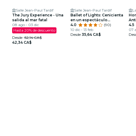
Salle Jean-Paul Tardif
Salle Jean-Paul Tardif
L
The Jury Experience - Una
Ballet of Lights: Cenicienta
Hor
salida al mar fatal
en un espectáculo
Ant
08 ago - 03 dic
deslumbrante
4.0
(90)
4.5
10 dic - 13 feb
07 a
Hasta 20% de descuento
Desde
35,64 CA$
Des
Desde
52,14 CA$
42,34 CA$