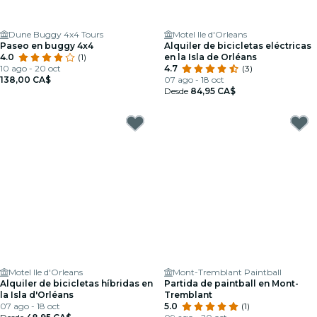
Dune Buggy 4x4 Tours
Motel Ile d'Orleans
Paseo en buggy 4x4
Alquiler de bicicletas eléctricas
4.0
(1)
en la Isla de Orléans
10 ago - 20 oct
4.7
(3)
138,00 CA$
07 ago - 18 oct
Desde
84,95 CA$
Motel Ile d'Orleans
Mont-Tremblant Paintball
Alquiler de bicicletas híbridas en
Partida de paintball en Mont-
la Isla d'Orléans
Tremblant
07 ago - 18 oct
5.0
(1)