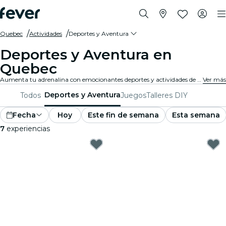
Quebec
Actividades
Deportes y Aventura
Deportes y Aventura en
Quebec
Aumenta tu adrenalina con emocionantes deportes y actividades de aventura en Quebec. Ya sea que te guste el senderismo, la escalada en roca o los deportes extremos, aquí lo encontrarás.
Ver más
Deportes y Aventura
Todos
Juegos
Talleres DIY
Fecha
Hoy
Este fin de semana
Esta semana
7
experiencias