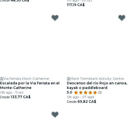
Desde
48,95 CA$
09 ago - 20 oct
117,19 CA$
Via Ferrata Mont-Catherine
Mont Tremblant Activity Centre
Escalada por la Via Ferrata en el
Descenso del río Rojo en canoa,
Monte-Catherine
kayak o paddleboard
08 ago - 11 oct
5.0
(1)
Desde
133,77 CA$
08 ago - 07 sept
Desde
69,82 CA$