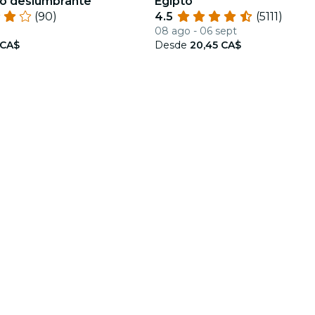
o deslumbrante
Egipto
(90)
4.5
(5111)
08 ago - 06 sept
 CA$
Desde
20,45 CA$