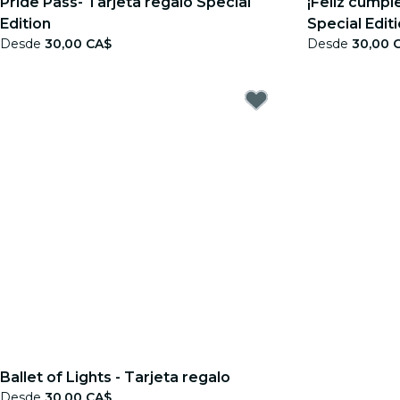
Pride Pass- Tarjeta regalo Special
¡Feliz cumpl
Edition
Special Edit
Desde
30,00 CA$
Desde
30,00 
Ballet of Lights - Tarjeta regalo
Desde
30,00 CA$