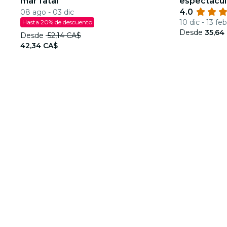
mar fatal
espectácul
4.0
08 ago - 03 dic
10 dic - 13 feb
Hasta 20% de descuento
Desde
35,64
Desde
52,14 CA$
42,34 CA$