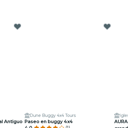
Dune Buggy 4x4 Tours
Igle
al Antiguo
Paseo en buggy 4x4
AURA:
4.0
(1)