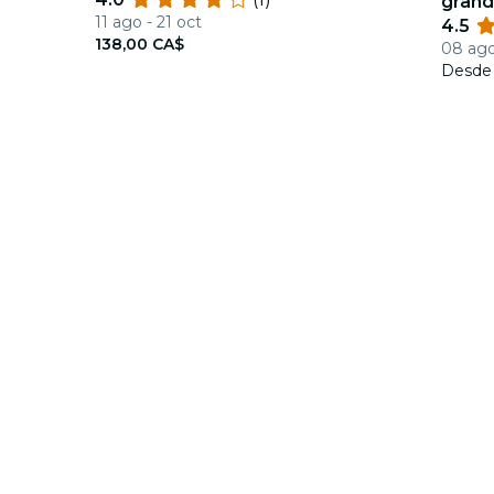
grand
11 ago - 21 oct
4.5
138,00 CA$
08 ago
Desd