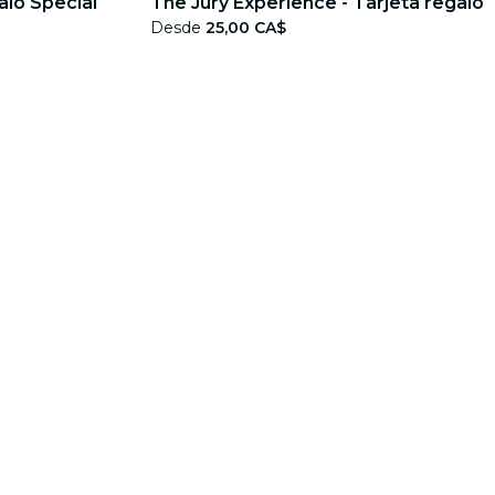
alo Special
The Jury Experience - Tarjeta regalo
Desde
25,00 CA$