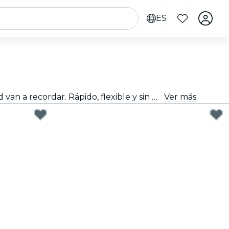
ES
Regalar bien no tiene que ser difícil. Elige la tarjeta, personaliza el monto y regala una experiencia que de verdad van a recordar. Rápido, flexible y sin margen de error.
Ver más