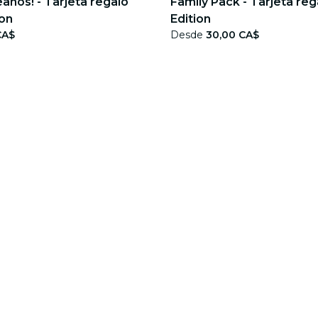
eaños! - Tarjeta regalo
Family Pack - Tarjeta reg
ion
Edition
CA$
Desde
30,00 CA$