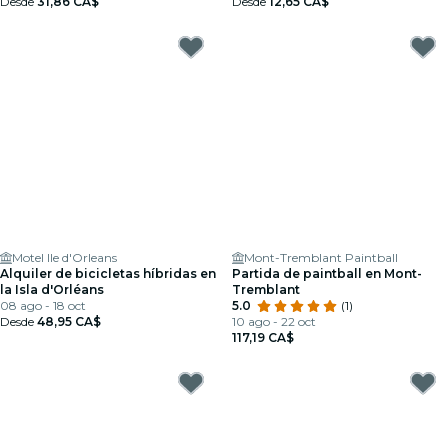
Desde
31,86 CA$
Desde
12,65 CA$
Motel Ile d'Orleans
Mont-Tremblant Paintball
Alquiler de bicicletas híbridas en
Partida de paintball en Mont-
la Isla d'Orléans
Tremblant
08 ago - 18 oct
5.0
(1)
Desde
48,95 CA$
10 ago - 22 oct
117,19 CA$