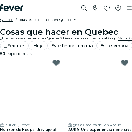
Quebec
Todas las experiencias en Quebec
Cosas que hacer en Quebec
¿Buscas cosas que hacer en Quebec? Descubre todo nuestro catálogo y encuentra las mejores experiencias y actividades que hay ahora mismo en la ciudad.
Ver más
Fecha
Hoy
Este fin de semana
Esta semana
50
experiencias
Laurier Québec
Iglesia Católica de San Roque
Horizon de Keops: Un viaje al
AURA: Una experiencia inmersiva