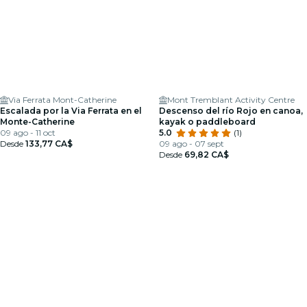
Via Ferrata Mont-Catherine
Mont Tremblant Activity Centre
Escalada por la Via Ferrata en el
Descenso del río Rojo en canoa,
Monte-Catherine
kayak o paddleboard
09 ago - 11 oct
5.0
(1)
Desde
133,77 CA$
09 ago - 07 sept
Desde
69,82 CA$