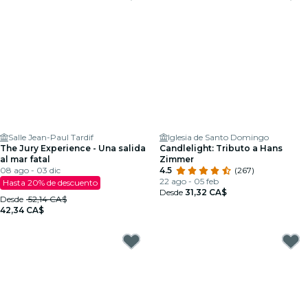
Salle Jean-Paul Tardif
Iglesia de Santo Domingo
The Jury Experience - Una salida
Candlelight: Tributo a Hans
al mar fatal
Zimmer
08 ago - 03 dic
4.5
(267)
22 ago - 05 feb
Hasta 20% de descuento
Desde
31,32 CA$
Desde
52,14 CA$
42,34 CA$