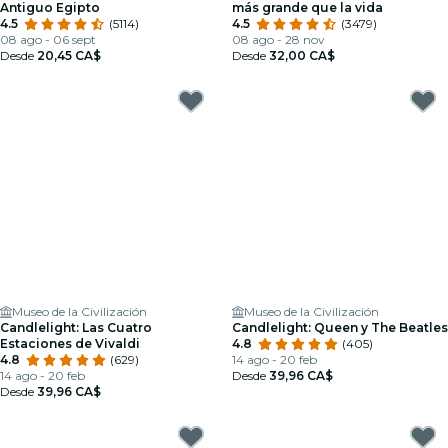
Antiguo Egipto
más grande que la vida
4.5
(5114)
4.5
(3479)
08 ago - 06 sept
08 ago - 28 nov
Desde
20,45 CA$
Desde
32,00 CA$
Museo de la Civilización
Museo de la Civilización
Candlelight: Las Cuatro
Candlelight: Queen y The Beatles
Estaciones de Vivaldi
4.8
(405)
4.8
(629)
14 ago - 20 feb
14 ago - 20 feb
Desde
39,96 CA$
Desde
39,96 CA$