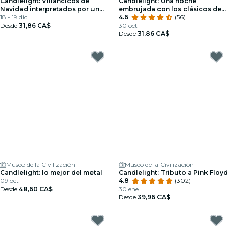
Candlelight: Villancicos de
Candlelight: Una noche
Navidad interpretados por un
embrujada con los clásicos de
conjunto de cuerdas
18 - 19 dic
Halloween
4.6
(56)
Desde
31,86 CA$
30 oct
Desde
31,86 CA$
Museo de la Civilización
Museo de la Civilización
Candlelight: lo mejor del metal
Candlelight: Tributo a Pink Floyd
09 oct
4.8
(302)
Desde
48,60 CA$
30 ene
Desde
39,96 CA$