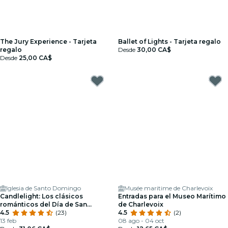
The Jury Experience - Tarjeta
Ballet of Lights - Tarjeta regalo
regalo
Desde
30,00 CA$
Desde
25,00 CA$
Iglesia de Santo Domingo
Musée maritime de Charlevoix
Candlelight: Los clásicos
Entradas para el Museo Marítimo
románticos del Día de San
de Charlevoix
Valentín
4.5
(23)
4.5
(2)
13 feb
08 ago - 04 oct