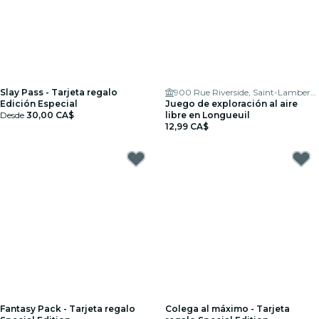
Slay Pass - Tarjeta regalo
900 Rue Riverside, Saint-Lambert, QC J4P 3P2, Canada
Edición Especial
Juego de exploración al aire
Desde
30,00 CA$
libre en Longueuil
12,99 CA$
Fantasy Pack - Tarjeta regalo
Colega al máximo - Tarjeta