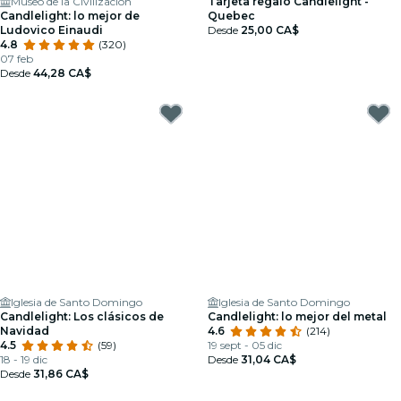
Museo de la Civilización
Tarjeta regalo Candlelight -
Candlelight: lo mejor de
Quebec
Ludovico Einaudi
Desde
25,00 CA$
4.8
(320)
07 feb
Desde
44,28 CA$
Iglesia de Santo Domingo
Iglesia de Santo Domingo
Candlelight: Los clásicos de
Candlelight: lo mejor del metal
Navidad
4.6
(214)
4.5
(59)
19 sept - 05 dic
18 - 19 dic
Desde
31,04 CA$
Desde
31,86 CA$