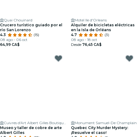
Quai Chouinard
Motel Ile d'Orleans
Crucero turístico guiado por el
Alquiler de bicicletas eléctricas
río San Lorenzo
en la Isla de Orléans
4.3
(15)
4.7
(3)
08 ago - 06 oct
08 ago - 18 oct
64,99 CA$
Desde
76,45 CA$
Cuivres d'Art Albert Gilles Boutique et Musée
Monument Samuel-De Champlain
Museo y taller de cobre de arte
Quebec City Murder Mystery:
Albert Gilles
¡Resuelve el caso!