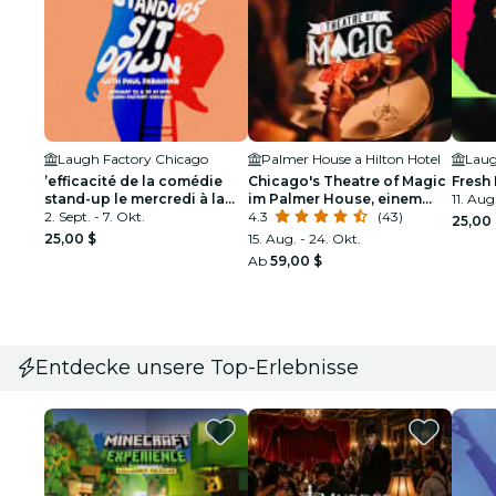
Laugh Factory Chicago
Palmer House a Hilton Hotel
Laug
’efficacité de la comédie
Chicago's Theatre of Magic
Fresh
stand-up le mercredi à la
im Palmer House, einem
11. Aug
Laugh Factory Chicago
2. Sept. - 7. Okt.
Hilton Hotel
4.3
(43)
25,00
25,00 $
15. Aug. - 24. Okt.
Ab
59,00 $
Entdecke unsere Top-Erlebnisse