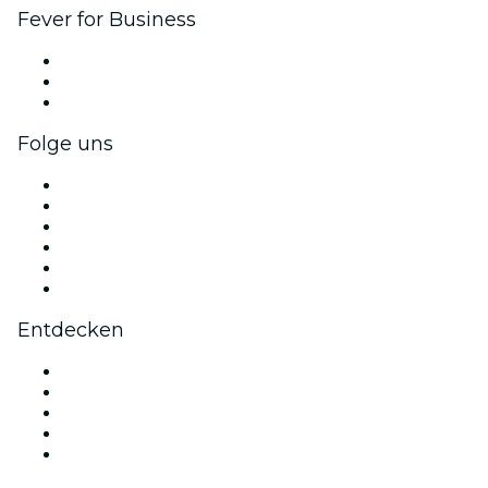
Fever for Business
Privatveranstaltungen & Gruppentickets
Firmenvorteile
Firmengeschenkkarten und -gutscheine
Folge uns
Facebook
X (Twitter)
Instagram
TikTok
LinkedIn
YouTube
Entdecken
Veranstaltungsorte in Chicago
Heute
Morgen
Diese Woche
Dieses Wochenende