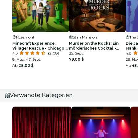
Rosemont
Stan Mansion
The 
Minecraft Experience:
Murder on the Rocks: Ein
Die Ja
Villager Rescue - Chicago,
mörderisches Cocktail-
Frank 
IL
4.5
(2108)
Erlebnis
25. Sept.
Armst
4.8
8. Aug. - 7. Sept.
79,00 $
28. No
Ab
28,00 $
Ab
43,
Verwandte Kategorien