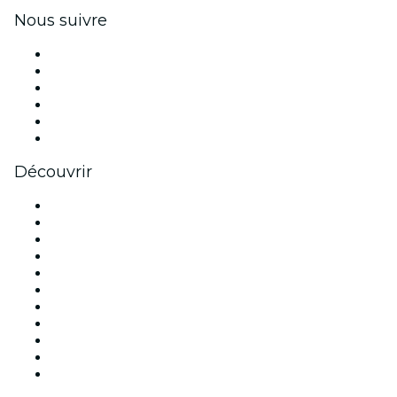
Nous suivre
Facebook
X (Twitter)
Instagram
TikTok
LinkedIn
Youtube
Découvrir
Lieux d'événements à Paris
France
Aujourd'hui
Demain
Cette semaine
Ce week-end
Halloween
Saint Valentin
Noël
Fête des mères
Nouvel An