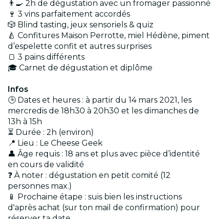
👨‍🍳 2h de dégustation avec un fromager passionné
🍷 3 vins parfaitement accordés
🎲 Blind tasting, jeux sensoriels & quiz
🍐 Confitures Maison Perrotte, miel Hédène, piment
d’espelette confit et autres surprises
🍞 3 pains différents
🎓 Carnet de dégustation et diplôme
Infos
🕒 Dates et heures : à partir du 14 mars 2021, les
mercredis de 18h30 à 20h30 et les dimanches de
13h à 15h
⏳ Durée : 2h (environ)
📍 Lieu : Le Cheese Geek
👤 Âge requis : 18 ans et plus avec pièce d’identité
en cours de validité
❓ À noter : dégustation en petit comité (12
personnes max.)
📱 Prochaine étape : suis bien les instructions
d'après achat (sur ton mail de confirmation) pour
réserver ta date