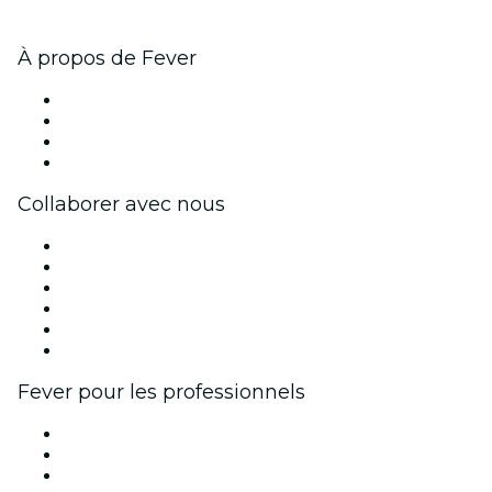
À propos de Fever
Presse
Travailler chez Fever
Cartes-cadeaux
Centre d'aide
Collaborer avec nous
Fever Zone
Publiez votre événement
Événements d'entreprise et avantages
Programme d'affiliation
Programme d'ambassadeurs et d'influenceurs
Partenariats avec des marques
Fever pour les professionnels
Événements privés et billets de groupe
Avantages pour les entreprises
Coupons et cartes cadeaux pour les entreprises