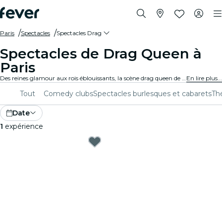
Paris
Spectacles
Spectacles Drag
Spectacles de Drag Queen à
Paris
Des reines glamour aux rois éblouissants, la scène drag queen de Paris offre une célébration vibrante de la diversité, de la créativité et de l'expression de soi. Que tu sois un adepte confirmé ou un nouveau venu sur la scène, tu vas vivre une soirée pleine d'énergie et de moments inoubliables.
En lire plus...
Tout
Comedy clubs
Spectacles burlesques et cabarets
Th
Date
1
expérience