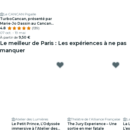
Le CANCAN Pigalle
TurboCancan, présenté par
Marie-Jo Dassin au Cancan
Pigalle
4.8
(139)
07 oct. - 19 mai
À partir de
9,50 €
Le meilleur de Paris : Les expériences à ne pas
manquer
Atelier des Lumières
Théâtre de l’Alliance Française
La
Le Petit Prince, L’Odyssée
The Jury Experience – Une
La 
immersive à l’Atelier des
sortie en mer fatale
L’e