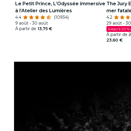
Le Petit Prince, L’Odyssée immersive
The Jury 
à l’Atelier des Lumières
mer fatal
4.4
(10934)
4.2
9 août - 30 août
29 août - 30
À partir de
13,75 €
Jusqu'à 20 % 
À partir de
2
23,60 €