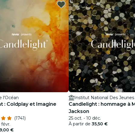
restaurants
cinéma
e l'Océan
Institut National Des Jeune
t : Coldplay et Imagine
Candlelight : hommage à 
Jackson
(1741)
25 oct. - 10 déc.
À partir de
35,50 €
 févr.
9,00 €