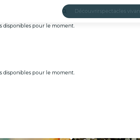
Découvrir
spectacles vivan
Madrid
ets disponibles pour le moment.
Candlelight
Londres
expériences et v
ets disponibles pour le moment.
São Paulo
expositions
Séoul
visites urbaines
concerts