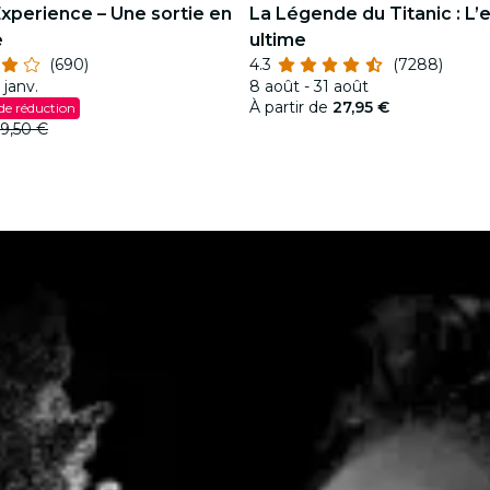
Experience – Une sortie en
La Légende du Titanic : L’
e
ultime
(690)
4.3
(7288)
 janv.
8 août - 31 août
À partir de
27,95 €
de réduction
9,50 €