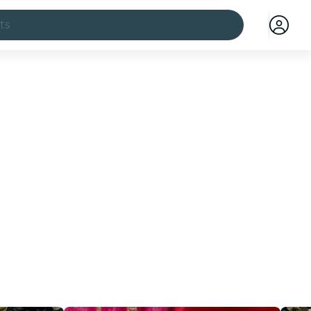
ts
illes