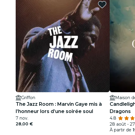
Griffon
Maison d
The Jazz Room : Marvin Gaye mis à
Candleligh
l’honneur lors d’une soirée soul
Dragons
7 nov.
4.8
28,00 €
28 août - 27
À partir de
1