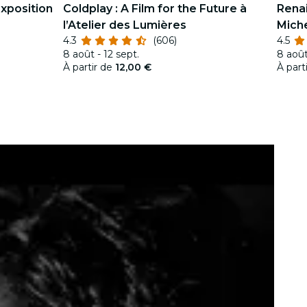
exposition
Coldplay : A Film for the Future à
Renai
l’Atelier des Lumières
Miche
4.3
(606)
4.5
immer
8 août - 12 sept.
8 août
À partir de
12,00 €
À part