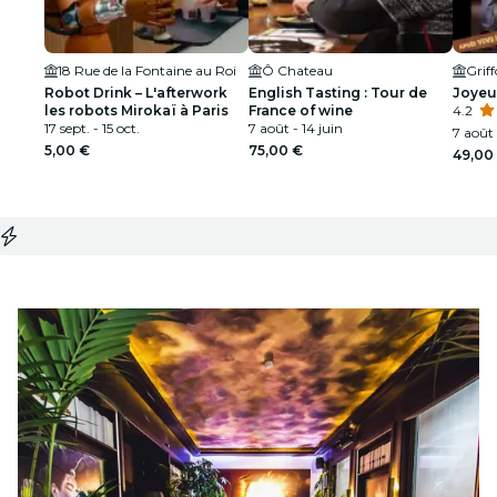
18 Rue de la Fontaine au Roi
Ô Chateau
Grif
Robot Drink – L'afterwork
English Tasting : Tour de
Joyeus
les robots Mirokaï à Paris
France of wine
4.2
17 sept. - 15 oct.
7 août - 14 juin
7 août
5,00 €
75,00 €
49,00