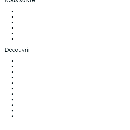
Nous suivre
Facebook
X (Twitter)
Instagram
TikTok
LinkedIn
Youtube
Découvrir
Lieux d'événements à Paris
France
Aujourd'hui
Demain
Cette semaine
Ce week-end
Halloween
Saint Valentin
Noël
Fête des mères
Nouvel An