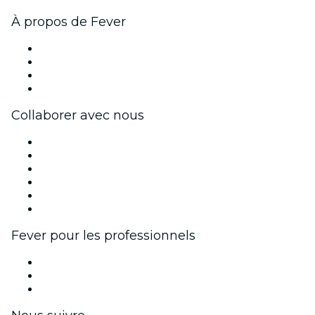
À propos de Fever
Presse
Travailler chez Fever
Cartes-cadeaux
Centre d'aide
Collaborer avec nous
Fever Zone
Publiez votre événement
Événements d'entreprise et avantages
Programme d'affiliation
Programme d'ambassadeurs et d'influenceurs
Partenariats avec des marques
Fever pour les professionnels
Événements privés et billets de groupe
Avantages pour les entreprises
Coupons et cartes cadeaux pour les entreprises