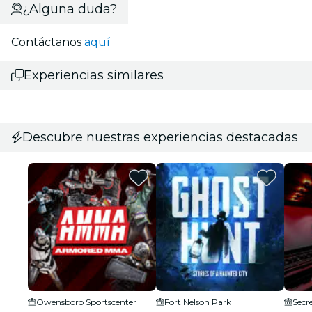
¿Alguna duda?
Contáctanos
aquí
Experiencias similares
Descubre nuestras experiencias destacadas
Owensboro Sportscenter
Fort Nelson Park
Secre