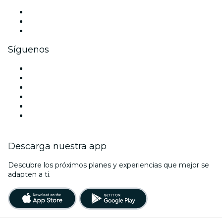
Eventos privados y entradas de grupo
Beneficios corporativos
Tarjetas y cupones de regalo corporativos
Síguenos
Facebook
X (Twitter)
Instagram
TikTok
LinkedIn
Youtube
Descarga nuestra app
Descubre los próximos planes y experiencias que mejor se
adapten a ti.