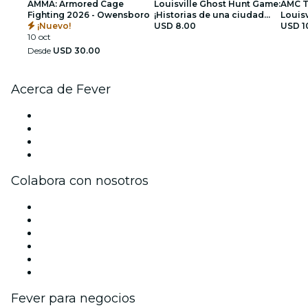
AMMA: Armored Cage
Louisville Ghost Hunt Game:
AMC T
Fighting 2026 - Owensboro
¡Historias de una ciudad
Louisv
¡Nuevo!
encantada!
USD 8.00
USD 1
10 oct
Desde
USD 30.00
Acerca de Fever
Prensa
Únete al equipo
Tarjetas Regalo
Centro de asistencia
Colabora con nosotros
Gestiona tu evento
Publica tu evento
Eventos y beneficios para empresas
Programa de Afiliados
Programa de embajadores e influencers
Colaboraciones de marca
Fever para negocios