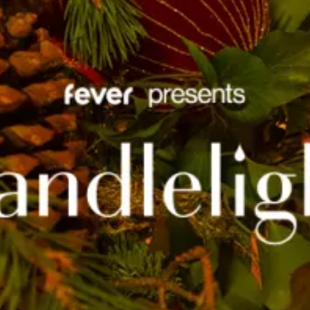
restaurantes
cine