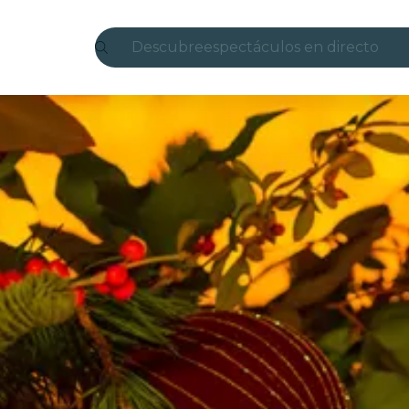
Descubre
espectáculos en directo
Madrid
candlelight
Londres
experiencias y ciudades
São Paulo
exposiciones
Seúl
recorridos por la ciudad
conciertos