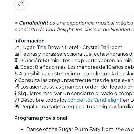
⭐
Candlelight
es una experiencia musical mágica q
concierto de Candlelight: los clásicos de Navidad en
Información
📍 Lugar: The Brown Hotel - Crystal Ballroom
📅 Fechas y horas: selecciona tus fechas/horarios 
⏳ Duración: 60 minutos. Las puertas abren 45 minu
👤 Edad: 8 años o más. Los menores de 16 años d
♿ Accesibilidad: este recinto cumple con la legisl
❓ Consulta las preguntas frecuentes de este eve
🪑 Los asientos se asignan por orden de llegada e
🕯️ Si quieres reservar un concierto privado o com
🎻 Descubre todos los
conciertos Candlelight
en Lo
🎁 Regala una tarjeta regalo a tus amigos y familia
Programa provisional
Dance of the Sugar Plum Fairy from
The Nut