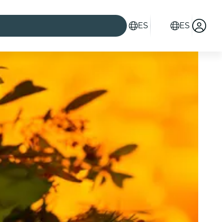
ES
ES