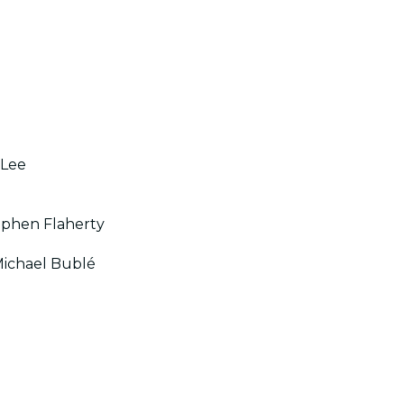
 Lee
ephen Flaherty
 Michael Bublé