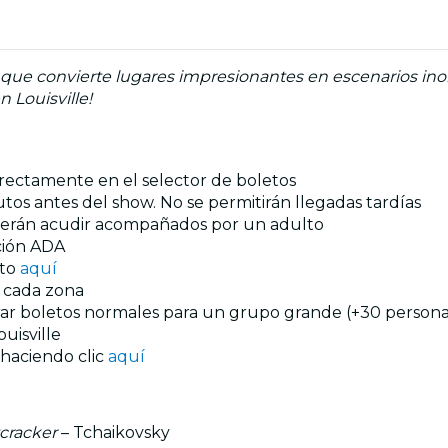
ue convierte lugares impresionantes en escenarios inolv
 Louisville!
directamente en el selector de boletos
tos antes del show. No se permitirán llegadas tardías
eberán acudir acompañados por un adulto
ación ADA
nto
aquí
n cada zona
prar boletos normales para un grupo grande (+30 personas
uisville
 haciendo clic
aquí
cracker
– Tchaikovsky