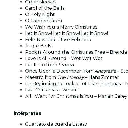
Greensleeves
Carol of the Bells
O Holy Night
O Tannenbaum
We Wish You a Merry Christmas
Let It Snow! Let It Snow! Let It Snow!
Feliz Navidad – José Feliciano
Jingle Bells
Rockin' Around the Christmas Tree – Brenda
Love Is All Around – Wet Wet Wet
Let It Go from
Frozen
Once Upon a December from
Anastasia
– St
Maestro from
The Holiday
– Hans Zimmer
It's Beginning to Look a Lot Like Christmas –
Last Christmas – Wham!
All I Want for Christmas Is You – Mariah Carey
Intérpretes
Cuarteto de cuerda Listeso