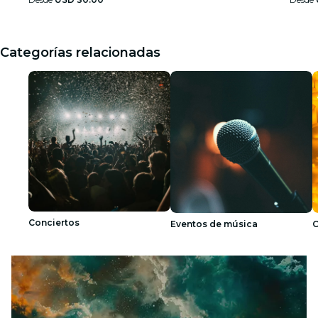
Categorías relacionadas
Conciertos
Eventos de música
C