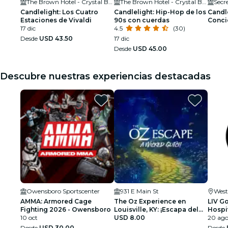
The Brown Hotel - Crystal Ballroom
The Brown Hotel - Crystal Ballroom
Secre
Candlelight: Los Cuatro
Candlelight: Hip-Hop de los
Candle
Estaciones de Vivaldi
90s con cuerdas
Conci
17 dic
4.5
(30)
flores
Desde
USD 43.50
17 dic
Desde
USD 45.00
Descubre nuestras experiencias destacadas
Owensboro Sportscenter
931 E Main St
West
AMMA: Armored Cage
The Oz Experience en
LIV Go
Fighting 2026 - Owensboro
Louisville, KY: ¡Escapa del
Hospit
10 oct
Wicked Glitch!
USD 8.00
20 ago
Desde
USD 30.00
Desde