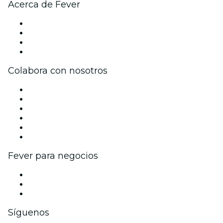
Acerca de Fever
Prensa
Únete al equipo
Tarjetas Regalo
Centro de asistencia
Colabora con nosotros
Gestiona tu evento
Publica tu evento
Eventos y beneficios para empresas
Programa de Afiliados
Programa de embajadores e influencers
Colaboraciones de marca
Fever para negocios
Eventos privados y entradas de grupo
Beneficios corporativos
Tarjetas y cupones de regalo corporativos
Síguenos