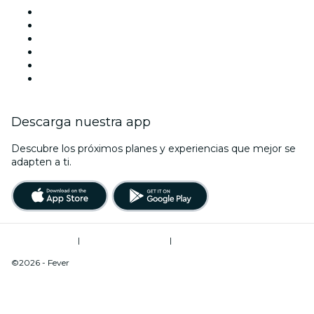
Facebook
X (Twitter)
Instagram
TikTok
LinkedIn
Youtube
Descarga nuestra app
Descubre los próximos planes y experiencias que mejor se
adapten a ti.
Términos de uso
|
Política de privacidad
|
Do Not Sell My Personal Information / Cookies Management
©2026 - Fever