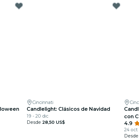
Cincinnati
Cinc
alloween
Candlelight: Clásicos de Navidad
Candl
19 - 20 dic
con C
Desde
28,50 US$
4.9
24 oct
Desd