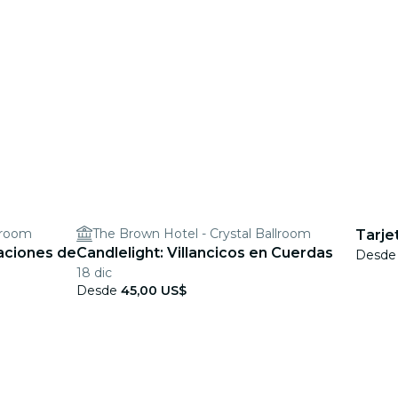
lroom
The Brown Hotel - Crystal Ballroom
Tarjet
taciones de
Candlelight: Villancicos en Cuerdas
Desd
18 dic
Desde
45,00 US$