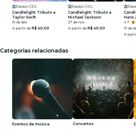
Espaço CDL
Espaço CDL
Espa
Candlelight: Tributo a
Candlelight: Tributo a
Candl
Taylor Swift
Michael Jackson
Hans 
19 de dez.
27 de nov.
4.7
A partir de
R$ 40,00
A partir de
R$ 40,00
19 de d
A part
Categorias relacionadas
Concertos
Eventos de música
C