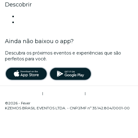
Descobrir
Locais de eventos - Cuiabá
Brasil
Ainda não baixou o app?
Descubra os próximos eventos e experiências que são
perfeitos para você.
Termos de Utilização
|
Política de Privacidade
|
Gerenciamento de Cookies
©2026 - Fever
KZEMOS BRASIL EVENTOS LTDA. - CNPJ/MF nº 35.142.804/0001-00