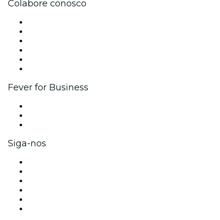
Colabore conosco
Gerencie seu evento
Publique seu evento
Eventos corporativos e benefícios
Programa de Afiliados
Programa de embaixadores e influencers
Parcerias
Fever for Business
Eventos privados e ingressos para grupos
Benefícios para as empresas
Cartões-presente e vouchers para empresas
Siga-nos
Facebook
X (Twitter)
Instagram
TikTok
LinkedIn
YouTube