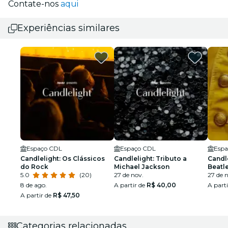
Contate-nos
aqui
Experiências similares
Espaço CDL
Espaço CDL
Espa
Candlelight: Os Clássicos
Candlelight: Tributo a
Candl
do Rock
Michael Jackson
Beatl
5.0
(20)
27 de nov.
27 de 
8 de ago.
A partir de
R$ 40,00
A part
A partir de
R$ 47,50
Categorias relacionadas