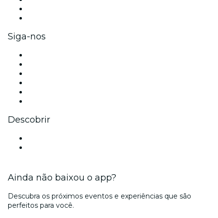
Benefícios para as empresas
Cartões-presente e vouchers para empresas
Siga-nos
Facebook
X (Twitter)
Instagram
TikTok
LinkedIn
YouTube
Descobrir
Locais de eventos - Cuiabá
Brasil
Ainda não baixou o app?
Descubra os próximos eventos e experiências que são
perfeitos para você.