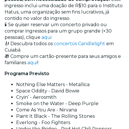
ingresso inclui uma doação de R$10 para o Instituto
Hatus, uma organização sem fins lucrativos, já
contido no valor do ingresso.
🕯️ Se quiser reservar um concerto privado ou
comprar ingressos para um grupo grande (+30
pessoas), clique
aqui
🎻 Descubra todos os
concertos Candlelight
em
Cuiabá
🎁 Compre um cartão-presente para seus amigos e
familiares
aqui
!
Programa Previsto
Nothing Else Matters - Metallica
Space Oddity - David Bowie
Cryin’ - Aerosmith
Smoke on the Water - Deep Purple
Come As You Are - Nirvana
Paint It Black - The Rolling Stones
Everlong - Foo Fighters
Under the Bridge - Red Hot Chili Peppers