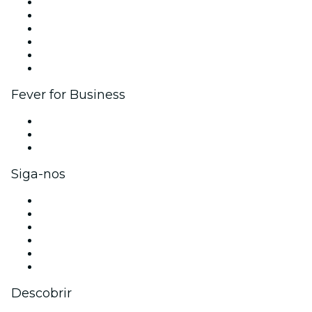
Gerencie seu evento
Publique seu evento
Eventos corporativos e benefícios
Programa de Afiliados
Programa de embaixadores e influencers
Parcerias
Fever for Business
Eventos privados e ingressos para grupos
Benefícios para as empresas
Cartões-presente e vouchers para empresas
Siga-nos
Facebook
X (Twitter)
Instagram
TikTok
LinkedIn
YouTube
Descobrir