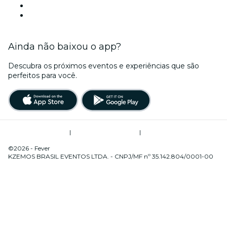
Locais de eventos - Cuiabá
Brasil
Ainda não baixou o app?
Descubra os próximos eventos e experiências que são
perfeitos para você.
Termos de Utilização
|
Política de Privacidade
|
Gerenciamento de Cookies
©2026 - Fever
KZEMOS BRASIL EVENTOS LTDA. - CNPJ/MF nº 35.142.804/0001-00