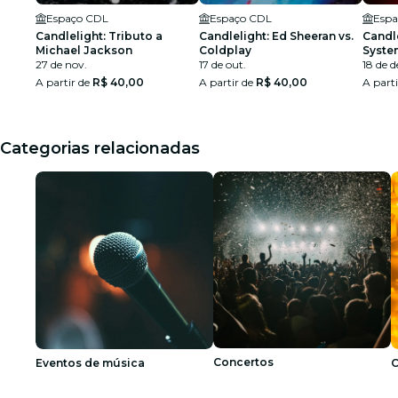
Espaço CDL
Espaço CDL
Espa
Candlelight: Tributo a
Candlelight: Ed Sheeran vs.
Candle
Michael Jackson
Coldplay
Syste
27 de nov.
17 de out.
18 de d
A partir de
R$ 40,00
A partir de
R$ 40,00
A part
Categorias relacionadas
Concertos
Eventos de música
C