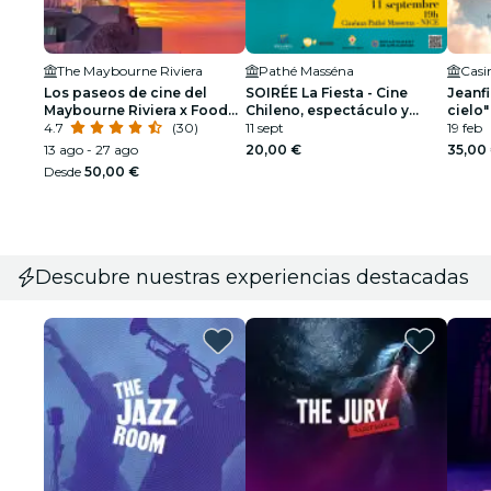
The Maybourne Riviera
Pathé Masséna
Los paseos de cine del
SOIRÉE La Fiesta - Cine
Jeanfi
Maybourne Riviera x Food
Chileno, espectáculo y
cielo"
Fiction
4.7
(30)
música Latina en Niza
11 sept
19 feb
13 ago - 27 ago
20,00 €
35,00
Desde
50,00 €
Descubre nuestras experiencias destacadas