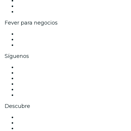
Programa de Afiliados
Programa de embajadores e influencers
Colaboraciones de marca
Fever para negocios
Eventos privados y entradas de grupo
Beneficios corporativos
Tarjetas y cupones de regalo corporativos
Síguenos
Facebook
X (Twitter)
Instagram
TikTok
LinkedIn
Youtube
Descubre
Locales y espacios de eventos en Niza
Hoy
Mañana