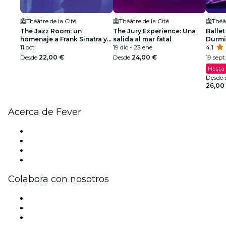
Théâtre de la Cité
Théâtre de la Cité
Théâ
The Jazz Room: un
The Jury Experience: Una
Ballet
homenaje a Frank Sinatra y
salida al mar fatal
Durmi
Louis Armstrong
11 oct
19 dic - 23 ene
espec
4.1
Desde
22,00 €
Desde
24,00 €
19 sept
Hasta
Desde
26,00
Acerca de Fever
Prensa
Únete al equipo
Tarjetas Regalo
Centro de asistencia
Colabora con nosotros
Gestiona tu evento
Publica tu evento
Eventos y beneficios para empresas